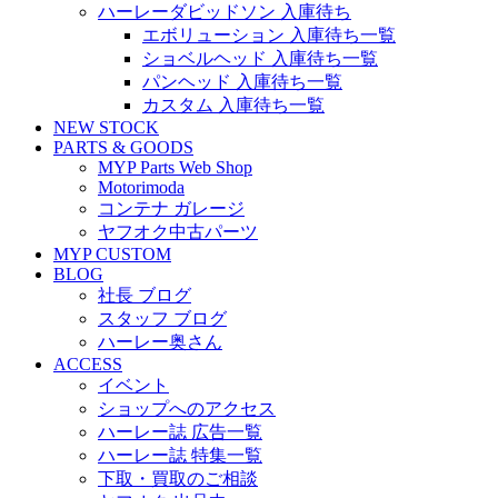
ハーレーダビッドソン 入庫待ち
エボリューション 入庫待ち一覧
ショベルヘッド 入庫待ち一覧
パンヘッド 入庫待ち一覧
カスタム 入庫待ち一覧
NEW STOCK
PARTS & GOODS
MYP Parts Web Shop
Motorimoda
コンテナ ガレージ
ヤフオク中古パーツ
MYP CUSTOM
BLOG
社長 ブログ
スタッフ ブログ
ハーレー奥さん
ACCESS
イベント
ショップへのアクセス
ハーレー誌 広告一覧
ハーレー誌 特集一覧
下取・買取のご相談