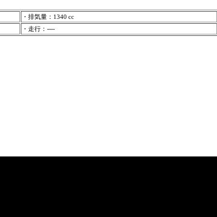
・排気量：1340 cc
・走行：----