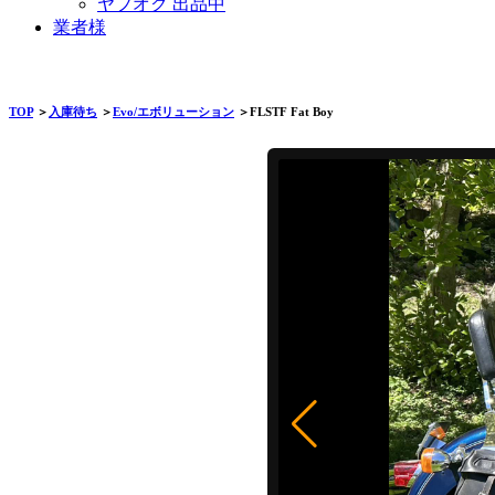
ヤフオク 出品中
業者様
TOP
＞
入庫待ち
＞
Evo/エボリューション
＞FLSTF Fat Boy