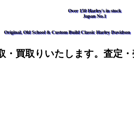
Over 150 Harley's in stock
Japan No.1
Original, Old School & Custom Build Classic Harley Davidson
取・買取りいたします。査定・