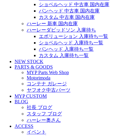
ショベルヘッド 中古車 国内在庫
パンヘッド 中古車 国内在庫
カスタム 中古車 国内在庫
ハーレー 新車 国内在庫
ハーレーダビッドソン 入庫待ち
エボリューション 入庫待ち一覧
ショベルヘッド 入庫待ち一覧
パンヘッド 入庫待ち一覧
カスタム 入庫待ち一覧
NEW STOCK
PARTS & GOODS
MYP Parts Web Shop
Motorimoda
コンテナ ガレージ
ヤフオク中古パーツ
MYP CUSTOM
BLOG
社長 ブログ
スタッフ ブログ
ハーレー奥さん
ACCESS
イベント