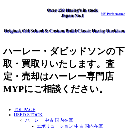
Over 150 Harley's in stock
MY Performance
Japan No.1
Original, Old School & Custom Build Classic Harley Davidson
ハーレー・ダビッドソンの下
取・買取りいたします。査
定・売却はハーレー専門店
MYPにご相談ください。
TOP PAGE
USED STOCK
ハーレー 中古 国内在庫
エボリューション 中古 国内在庫