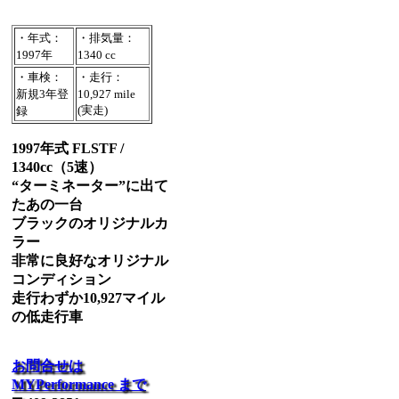
・年式：
・排気量：
1997年
1340 cc
・車検：
・走行：
新規3年登
10,927 mile
(実走)
録
1997年式 FLSTF /
1340cc（5速）
“ターミネーター”に出て
たあの一台
ブラックのオリジナルカ
ラー
非常に良好なオリジナル
コンディション
走行わずか10,927マイル
の低走行車
お問合せは
MYPerformance まで