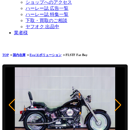
ショップへのアクセス
ハーレー誌 広告一覧
ハーレー誌 特集一覧
下取・買取のご相談
ヤフオク 出品中
業者様
TOP
＞
国内在庫
＞
Evo/エボリューション
＞FLSTF Fat Boy