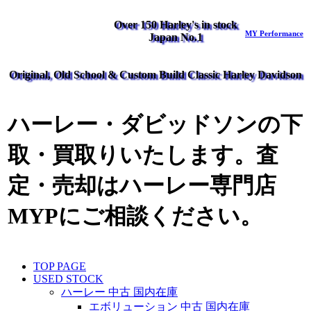
Over 150 Harley's in stock
MY Performance
Japan No.1
Original, Old School & Custom Build Classic Harley Davidson
ハーレー・ダビッドソンの下
取・買取りいたします。査
定・売却はハーレー専門店
MYPにご相談ください。
TOP PAGE
USED STOCK
ハーレー 中古 国内在庫
エボリューション 中古 国内在庫