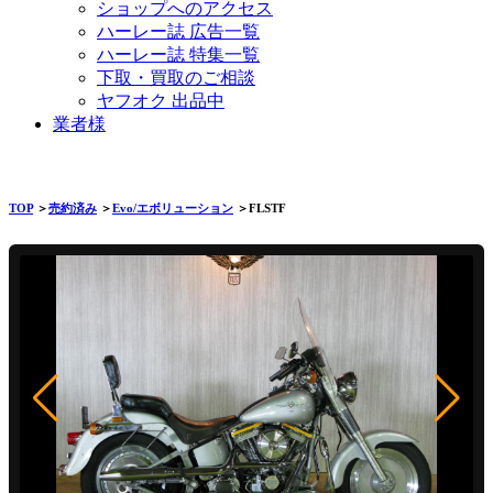
ショップへのアクセス
ハーレー誌 広告一覧
ハーレー誌 特集一覧
下取・買取のご相談
ヤフオク 出品中
業者様
TOP
＞
売約済み
＞
Evo/エボリューション
＞FLSTF