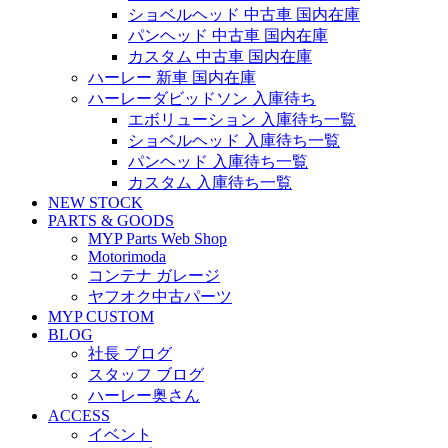
ショベルヘッド 中古車 国内在庫
パンヘッド 中古車 国内在庫
カスタム 中古車 国内在庫
ハーレー 新車 国内在庫
ハーレーダビッドソン 入庫待ち
エボリューション 入庫待ち一覧
ショベルヘッド 入庫待ち一覧
パンヘッド 入庫待ち一覧
カスタム 入庫待ち一覧
NEW STOCK
PARTS & GOODS
MYP Parts Web Shop
Motorimoda
コンテナ ガレージ
ヤフオク中古パーツ
MYP CUSTOM
BLOG
社長 ブログ
スタッフ ブログ
ハーレー奥さん
ACCESS
イベント