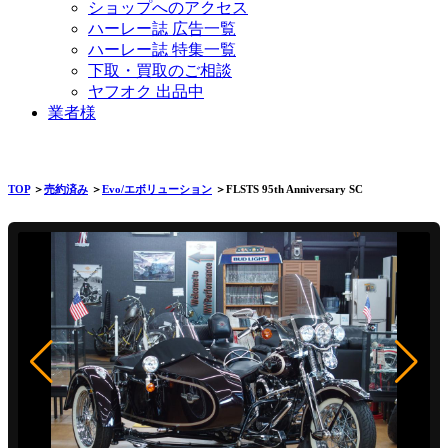
ショップへのアクセス
ハーレー誌 広告一覧
ハーレー誌 特集一覧
下取・買取のご相談
ヤフオク 出品中
業者様
TOP
＞
売約済み
＞
Evo/エボリューション
＞FLSTS 95th Anniversary SC