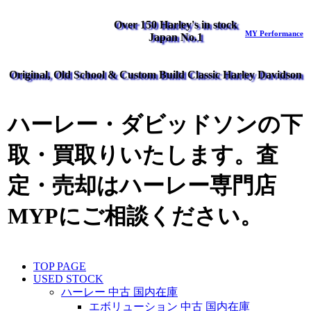
Over 150 Harley's in stock
MY Performance
Japan No.1
Original, Old School & Custom Build Classic Harley Davidson
ハーレー・ダビッドソンの下
取・買取りいたします。査
定・売却はハーレー専門店
MYPにご相談ください。
TOP PAGE
USED STOCK
ハーレー 中古 国内在庫
エボリューション 中古 国内在庫