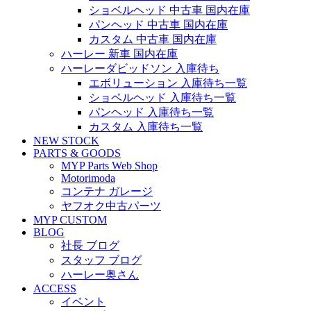
ショベルヘッド 中古車 国内在庫
パンヘッド 中古車 国内在庫
カスタム 中古車 国内在庫
ハーレー 新車 国内在庫
ハーレーダビッドソン 入庫待ち
エボリューション 入庫待ち一覧
ショベルヘッド 入庫待ち一覧
パンヘッド 入庫待ち一覧
カスタム 入庫待ち一覧
NEW STOCK
PARTS & GOODS
MYP Parts Web Shop
Motorimoda
コンテナ ガレージ
ヤフオク中古パーツ
MYP CUSTOM
BLOG
社長 ブログ
スタッフ ブログ
ハーレー奥さん
ACCESS
イベント