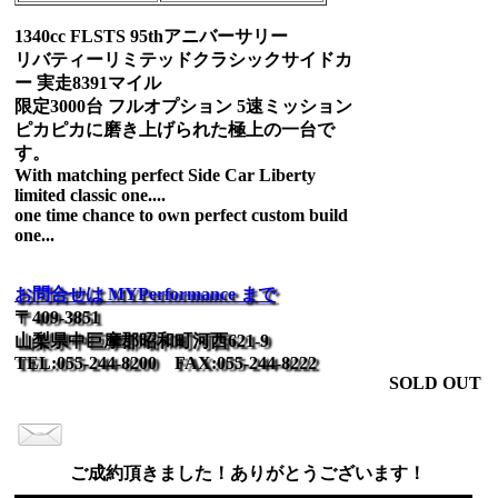
1340cc FLSTS 95thアニバーサリー
リバティーリミテッドクラシックサイドカ
ー 実走8391マイル
限定3000台 フルオプション 5速ミッション
ピカピカに磨き上げられた極上の一台で
す。
With matching perfect Side Car Liberty
limited classic one....
one time chance to own perfect custom build
one...
お問合せは MYPerformance まで
〒409-3851
山梨県中巨摩郡昭和町河西621-9
TEL:055-244-8200 FAX:055-244-8222
SOLD OUT
ご成約頂きました！ありがとうございます！