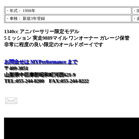
・年式： 1998年
・排
・車検： 新規3年登録
・走
1340cc アニバーサリー限定モデル
5ミッション 実走9889マイル ワンオーナー ガレージ保管
非常に程度の良い限定のオールドボーイです
お問合せは MYPerformance まで
〒409-3851
山梨県中巨摩郡昭和町河西621-9
TEL:055-244-8200 FAX:055-244-8222