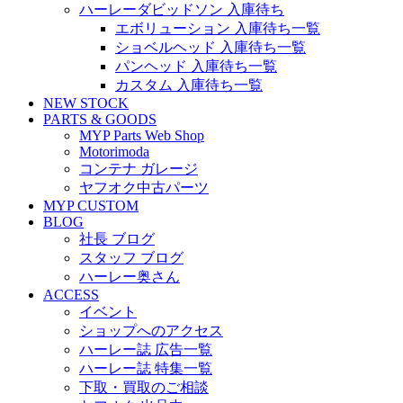
ハーレーダビッドソン 入庫待ち
エボリューション 入庫待ち一覧
ショベルヘッド 入庫待ち一覧
パンヘッド 入庫待ち一覧
カスタム 入庫待ち一覧
NEW STOCK
PARTS & GOODS
MYP Parts Web Shop
Motorimoda
コンテナ ガレージ
ヤフオク中古パーツ
MYP CUSTOM
BLOG
社長 ブログ
スタッフ ブログ
ハーレー奥さん
ACCESS
イベント
ショップへのアクセス
ハーレー誌 広告一覧
ハーレー誌 特集一覧
下取・買取のご相談