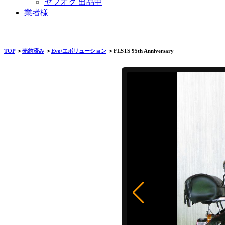
ヤフオク 出品中
業者様
TOP
＞
売約済み
＞
Evo/エボリューション
＞FLSTS 95th Anniversary