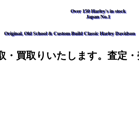
Over 150 Harley's in stock
Japan No.1
Original, Old School & Custom Build Classic Harley Davidson
取・買取りいたします。査定・