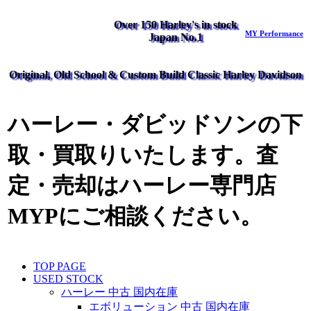
Over 150 Harley's in stock
MY Performance
Japan No.1
Original, Old School & Custom Build Classic Harley Davidson
ハーレー・ダビッドソンの下
取・買取りいたします。査
定・売却はハーレー専門店
MYPにご相談ください。
TOP PAGE
USED STOCK
ハーレー 中古 国内在庫
エボリューション 中古 国内在庫