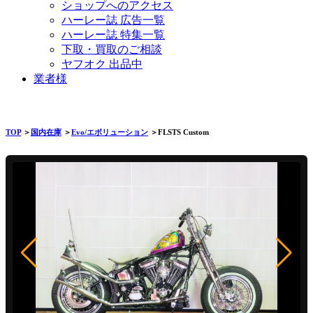
ショップへのアクセス
ハーレー誌 広告一覧
ハーレー誌 特集一覧
下取・買取のご相談
ヤフオク 出品中
業者様
TOP
＞
国内在庫
＞
Evo/エボリューション
＞FLSTS Custom