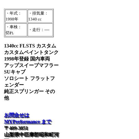
・年式：
・排気量：
1998年
1340 cc
・車検：
・走行：----
切れ
1340cc FLSTS カスタム
カスタムペイントタンク
1998年登録 国内車両
アップスイープマフラー
SUキャブ
ソロシート フラットフ
ェンダー
純正スプリンガー その
他
お問合せは
MYPerformance まで
〒409-3851
山梨県中巨摩郡昭和町河