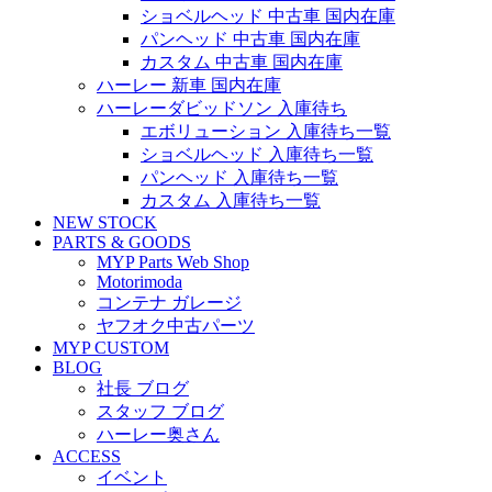
ショベルヘッド 中古車 国内在庫
パンヘッド 中古車 国内在庫
カスタム 中古車 国内在庫
ハーレー 新車 国内在庫
ハーレーダビッドソン 入庫待ち
エボリューション 入庫待ち一覧
ショベルヘッド 入庫待ち一覧
パンヘッド 入庫待ち一覧
カスタム 入庫待ち一覧
NEW STOCK
PARTS & GOODS
MYP Parts Web Shop
Motorimoda
コンテナ ガレージ
ヤフオク中古パーツ
MYP CUSTOM
BLOG
社長 ブログ
スタッフ ブログ
ハーレー奥さん
ACCESS
イベント