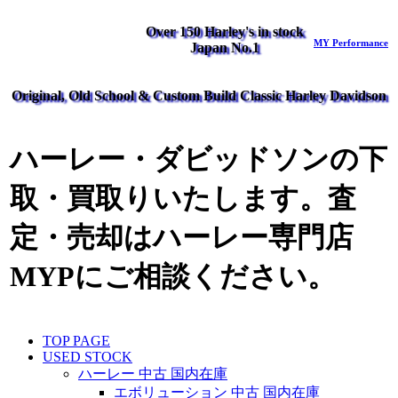
Over 150 Harley's in stock
MY Performance
Japan No.1
Original, Old School & Custom Build Classic Harley Davidson
ハーレー・ダビッドソンの下
取・買取りいたします。査
定・売却はハーレー専門店
MYPにご相談ください。
TOP PAGE
USED STOCK
ハーレー 中古 国内在庫
エボリューション 中古 国内在庫