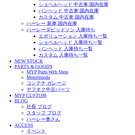
ショベルヘッド 中古車 国内在庫
パンヘッド 中古車 国内在庫
カスタム 中古車 国内在庫
ハーレー 新車 国内在庫
ハーレーダビッドソン 入庫待ち
エボリューション 入庫待ち一覧
ショベルヘッド 入庫待ち一覧
パンヘッド 入庫待ち一覧
カスタム 入庫待ち一覧
NEW STOCK
PARTS & GOODS
MYP Parts Web Shop
Motorimoda
コンテナ ガレージ
ヤフオク中古パーツ
MYP CUSTOM
BLOG
社長 ブログ
スタッフ ブログ
ハーレー奥さん
ACCESS
イベント