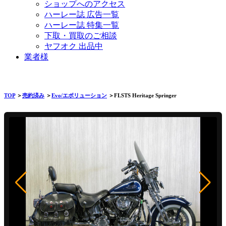
ショップへのアクセス
ハーレー誌 広告一覧
ハーレー誌 特集一覧
下取・買取のご相談
ヤフオク 出品中
業者様
TOP
＞
売約済み
＞
Evo/エボリューション
＞FLSTS Heritage Springer