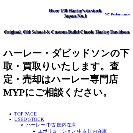
Over 150 Harley's in stock
MY Performance
Japan No.1
Original, Old School & Custom Build Classic Harley Davidson
ハーレー・ダビッドソンの下
取・買取りいたします。査
定・売却はハーレー専門店
MYPにご相談ください。
TOP PAGE
USED STOCK
ハーレー 中古 国内在庫
エボリューション 中古 国内在庫