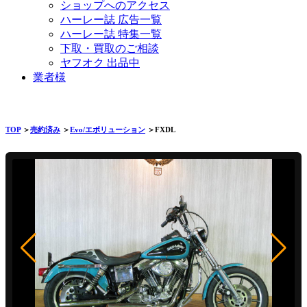
ショップへのアクセス
ハーレー誌 広告一覧
ハーレー誌 特集一覧
下取・買取のご相談
ヤフオク 出品中
業者様
TOP
＞
売約済み
＞
Evo/エボリューション
＞FXDL