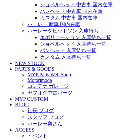
ショベルヘッド 中古車 国内在庫
パンヘッド 中古車 国内在庫
カスタム 中古車 国内在庫
ハーレー 新車 国内在庫
ハーレーダビッドソン 入庫待ち
エボリューション 入庫待ち一覧
ショベルヘッド 入庫待ち一覧
パンヘッド 入庫待ち一覧
カスタム 入庫待ち一覧
NEW STOCK
PARTS & GOODS
MYP Parts Web Shop
Motorimoda
コンテナ ガレージ
ヤフオク中古パーツ
MYP CUSTOM
BLOG
社長 ブログ
スタッフ ブログ
ハーレー奥さん
ACCESS
イベント