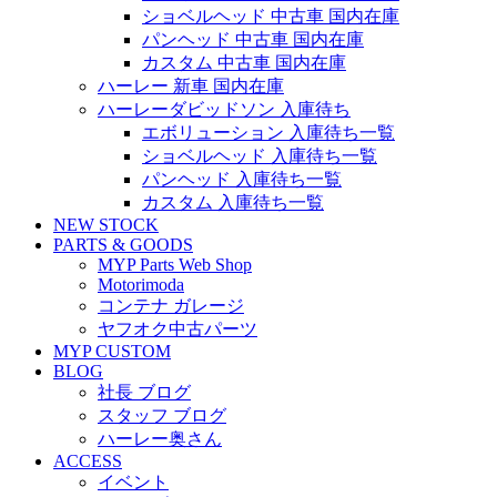
ショベルヘッド 中古車 国内在庫
パンヘッド 中古車 国内在庫
カスタム 中古車 国内在庫
ハーレー 新車 国内在庫
ハーレーダビッドソン 入庫待ち
エボリューション 入庫待ち一覧
ショベルヘッド 入庫待ち一覧
パンヘッド 入庫待ち一覧
カスタム 入庫待ち一覧
NEW STOCK
PARTS & GOODS
MYP Parts Web Shop
Motorimoda
コンテナ ガレージ
ヤフオク中古パーツ
MYP CUSTOM
BLOG
社長 ブログ
スタッフ ブログ
ハーレー奥さん
ACCESS
イベント