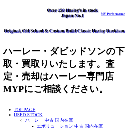
Over 150 Harley's in stock
MY Performance
Japan No.1
Original, Old School & Custom Build Classic Harley Davidson
ハーレー・ダビッドソンの下
取・買取りいたします。査
定・売却はハーレー専門店
MYPにご相談ください。
TOP PAGE
USED STOCK
ハーレー 中古 国内在庫
エボリューション 中古 国内在庫