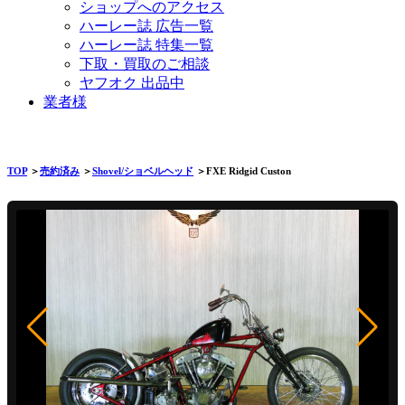
ショップへのアクセス
ハーレー誌 広告一覧
ハーレー誌 特集一覧
下取・買取のご相談
ヤフオク 出品中
業者様
TOP
＞
売約済み
＞
Shovel/ショベルヘッド
＞FXE Ridgid Custon