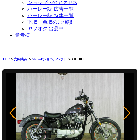
ショップへのアクセス
ハーレー誌 広告一覧
ハーレー誌 特集一覧
下取・買取のご相談
ヤフオク 出品中
業者様
TOP
＞
売約済み
＞
Shovel/ショベルヘッド
＞XR 1000