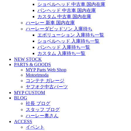
ショベルヘッド 中古車 国内在庫
パンヘッド 中古車 国内在庫
カスタム 中古車 国内在庫
ハーレー 新車 国内在庫
ハーレーダビッドソン 入庫待ち
エボリューション 入庫待ち一覧
ショベルヘッド 入庫待ち一覧
パンヘッド 入庫待ち一覧
カスタム 入庫待ち一覧
NEW STOCK
PARTS & GOODS
MYP Parts Web Shop
Motorimoda
コンテナ ガレージ
ヤフオク中古パーツ
MYP CUSTOM
BLOG
社長 ブログ
スタッフ ブログ
ハーレー奥さん
ACCESS
イベント