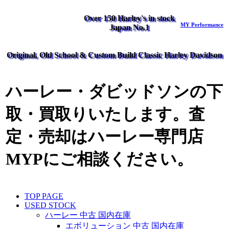
Over 150 Harley's in stock
MY Performance
Japan No.1
Original, Old School & Custom Build Classic Harley Davidson
ハーレー・ダビッドソンの下
取・買取りいたします。査
定・売却はハーレー専門店
MYPにご相談ください。
TOP PAGE
USED STOCK
ハーレー 中古 国内在庫
エボリューション 中古 国内在庫