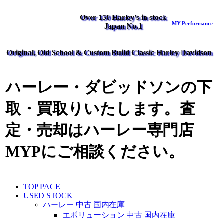
Over 150 Harley's in stock
MY Performance
Japan No.1
Original, Old School & Custom Build Classic Harley Davidson
ハーレー・ダビッドソンの下
取・買取りいたします。査
定・売却はハーレー専門店
MYPにご相談ください。
TOP PAGE
USED STOCK
ハーレー 中古 国内在庫
エボリューション 中古 国内在庫