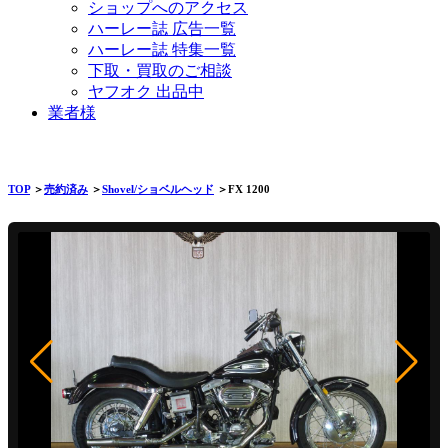
ショップへのアクセス
ハーレー誌 広告一覧
ハーレー誌 特集一覧
下取・買取のご相談
ヤフオク 出品中
業者様
TOP
＞
売約済み
＞
Shovel/ショベルヘッド
＞FX 1200