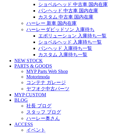
ショベルヘッド 中古車 国内在庫
パンヘッド 中古車 国内在庫
カスタム 中古車 国内在庫
ハーレー 新車 国内在庫
ハーレーダビッドソン 入庫待ち
エボリューション 入庫待ち一覧
ショベルヘッド 入庫待ち一覧
パンヘッド 入庫待ち一覧
カスタム 入庫待ち一覧
NEW STOCK
PARTS & GOODS
MYP Parts Web Shop
Motorimoda
コンテナ ガレージ
ヤフオク中古パーツ
MYP CUSTOM
BLOG
社長 ブログ
スタッフ ブログ
ハーレー奥さん
ACCESS
イベント