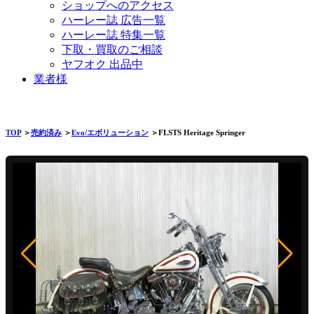
ショップへのアクセス
ハーレー誌 広告一覧
ハーレー誌 特集一覧
下取・買取のご相談
ヤフオク 出品中
業者様
TOP
＞
売約済み
＞
Evo/エボリューション
＞FLSTS Heritage Springer