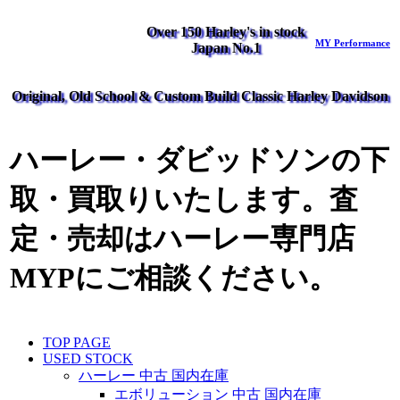
Over 150 Harley's in stock
MY Performance
Japan No.1
Original, Old School & Custom Build Classic Harley Davidson
ハーレー・ダビッドソンの下
取・買取りいたします。査
定・売却はハーレー専門店
MYPにご相談ください。
TOP PAGE
USED STOCK
ハーレー 中古 国内在庫
エボリューション 中古 国内在庫