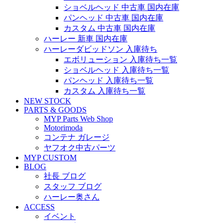
ショベルヘッド 中古車 国内在庫
パンヘッド 中古車 国内在庫
カスタム 中古車 国内在庫
ハーレー 新車 国内在庫
ハーレーダビッドソン 入庫待ち
エボリューション 入庫待ち一覧
ショベルヘッド 入庫待ち一覧
パンヘッド 入庫待ち一覧
カスタム 入庫待ち一覧
NEW STOCK
PARTS & GOODS
MYP Parts Web Shop
Motorimoda
コンテナ ガレージ
ヤフオク中古パーツ
MYP CUSTOM
BLOG
社長 ブログ
スタッフ ブログ
ハーレー奥さん
ACCESS
イベント