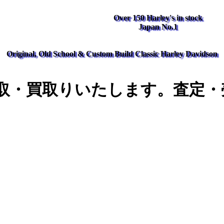
Over 150 Harley's in stock
Japan No.1
Original, Old School & Custom Build Classic Harley Davidson
取・買取りいたします。査定・