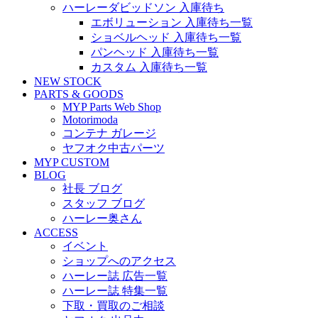
ハーレーダビッドソン 入庫待ち
エボリューション 入庫待ち一覧
ショベルヘッド 入庫待ち一覧
パンヘッド 入庫待ち一覧
カスタム 入庫待ち一覧
NEW STOCK
PARTS & GOODS
MYP Parts Web Shop
Motorimoda
コンテナ ガレージ
ヤフオク中古パーツ
MYP CUSTOM
BLOG
社長 ブログ
スタッフ ブログ
ハーレー奥さん
ACCESS
イベント
ショップへのアクセス
ハーレー誌 広告一覧
ハーレー誌 特集一覧
下取・買取のご相談