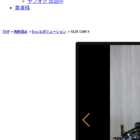
ヤフオク 出品中
業者様
TOP
＞
売約済み
＞
Evo/エボリューション
＞XLH 1200 S