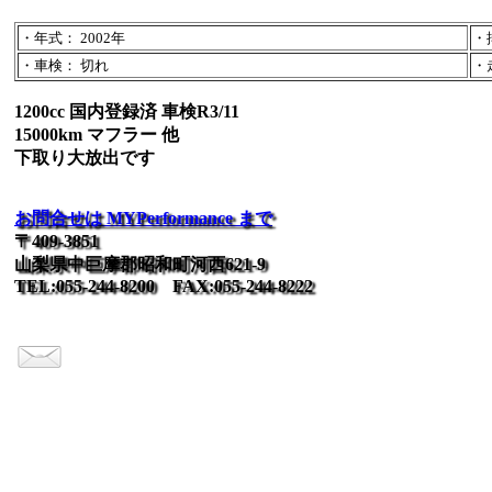
・年式： 2002年
・排
・車検： 切れ
・走
1200cc 国内登録済 車検R3/11
15000km マフラー 他
下取り大放出です
お問合せは MYPerformance まで
〒409-3851
山梨県中巨摩郡昭和町河西621-9
TEL:055-244-8200 FAX:055-244-8222