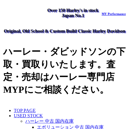
Over 150 Harley's in stock
MY Performance
Japan No.1
Original, Old School & Custom Build Classic Harley Davidson
ハーレー・ダビッドソンの下
取・買取りいたします。査
定・売却はハーレー専門店
MYPにご相談ください。
TOP PAGE
USED STOCK
ハーレー 中古 国内在庫
エボリューション 中古 国内在庫