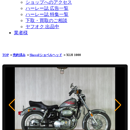
ショップへのアクセス
ハーレー誌 広告一覧
ハーレー誌 特集一覧
下取・買取のご相談
ヤフオク 出品中
業者様
TOP
＞
売約済み
＞
Shovel/ショベルヘッド
＞XLH 1000