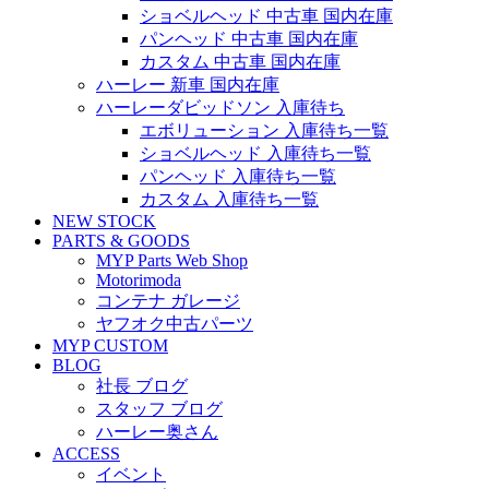
ショベルヘッド 中古車 国内在庫
パンヘッド 中古車 国内在庫
カスタム 中古車 国内在庫
ハーレー 新車 国内在庫
ハーレーダビッドソン 入庫待ち
エボリューション 入庫待ち一覧
ショベルヘッド 入庫待ち一覧
パンヘッド 入庫待ち一覧
カスタム 入庫待ち一覧
NEW STOCK
PARTS & GOODS
MYP Parts Web Shop
Motorimoda
コンテナ ガレージ
ヤフオク中古パーツ
MYP CUSTOM
BLOG
社長 ブログ
スタッフ ブログ
ハーレー奥さん
ACCESS
イベント