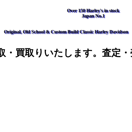
Over 150 Harley's in stock
Japan No.1
Original, Old School & Custom Build Classic Harley Davidson
取・買取りいたします。査定・