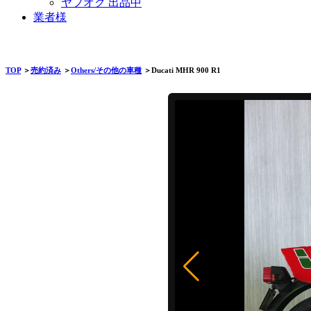
ヤフオク 出品中
業者様
TOP
＞
売約済み
＞
Others/その他の車種
＞Ducati MHR 900 R1