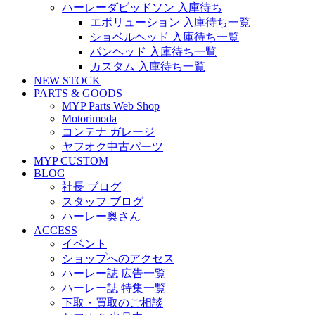
ハーレーダビッドソン 入庫待ち
エボリューション 入庫待ち一覧
ショベルヘッド 入庫待ち一覧
パンヘッド 入庫待ち一覧
カスタム 入庫待ち一覧
NEW STOCK
PARTS & GOODS
MYP Parts Web Shop
Motorimoda
コンテナ ガレージ
ヤフオク中古パーツ
MYP CUSTOM
BLOG
社長 ブログ
スタッフ ブログ
ハーレー奥さん
ACCESS
イベント
ショップへのアクセス
ハーレー誌 広告一覧
ハーレー誌 特集一覧
下取・買取のご相談