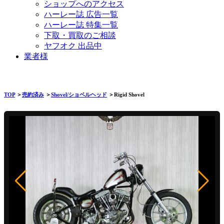
ショップへのアクセス
ハーレー誌 広告一覧
ハーレー誌 特集一覧
下取・買取のご相談
ヤフオク 出品中
業者様
TOP
＞
売約済み
＞
Shovel/ショベルヘッド
＞Rigid Shovel