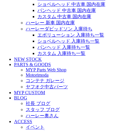
ショベルヘッド 中古車 国内在庫
パンヘッド 中古車 国内在庫
カスタム 中古車 国内在庫
ハーレー 新車 国内在庫
ハーレーダビッドソン 入庫待ち
エボリューション 入庫待ち一覧
ショベルヘッド 入庫待ち一覧
パンヘッド 入庫待ち一覧
カスタム 入庫待ち一覧
NEW STOCK
PARTS & GOODS
MYP Parts Web Shop
Motorimoda
コンテナ ガレージ
ヤフオク中古パーツ
MYP CUSTOM
BLOG
社長 ブログ
スタッフ ブログ
ハーレー奥さん
ACCESS
イベント