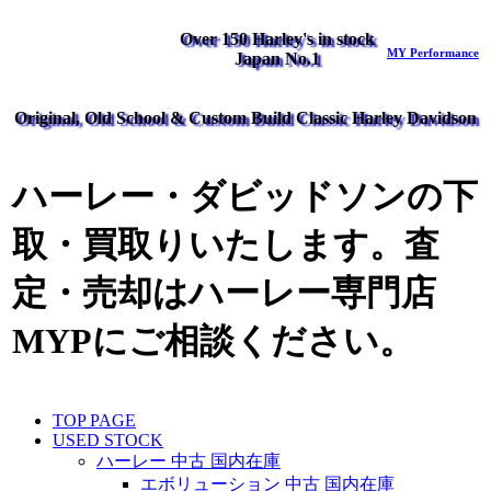
Over 150 Harley's in stock
MY Performance
Japan No.1
Original, Old School & Custom Build Classic Harley Davidson
ハーレー・ダビッドソンの下
取・買取りいたします。査
定・売却はハーレー専門店
MYPにご相談ください。
TOP PAGE
USED STOCK
ハーレー 中古 国内在庫
エボリューション 中古 国内在庫