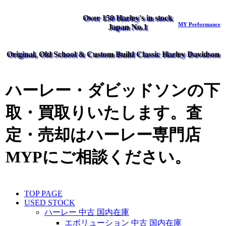
Over 150 Harley's in stock
MY Performance
Japan No.1
Original, Old School & Custom Build Classic Harley Davidson
ハーレー・ダビッドソンの下
取・買取りいたします。査
定・売却はハーレー専門店
MYPにご相談ください。
TOP PAGE
USED STOCK
ハーレー 中古 国内在庫
エボリューション 中古 国内在庫