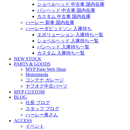
ショベルヘッド 中古車 国内在庫
パンヘッド 中古車 国内在庫
カスタム 中古車 国内在庫
ハーレー 新車 国内在庫
ハーレーダビッドソン 入庫待ち
エボリューション 入庫待ち一覧
ショベルヘッド 入庫待ち一覧
パンヘッド 入庫待ち一覧
カスタム 入庫待ち一覧
NEW STOCK
PARTS & GOODS
MYP Parts Web Shop
Motorimoda
コンテナ ガレージ
ヤフオク中古パーツ
MYP CUSTOM
BLOG
社長 ブログ
スタッフ ブログ
ハーレー奥さん
ACCESS
イベント