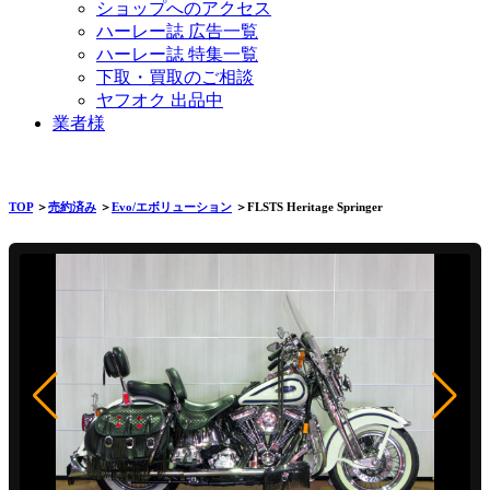
ショップへのアクセス
ハーレー誌 広告一覧
ハーレー誌 特集一覧
下取・買取のご相談
ヤフオク 出品中
業者様
TOP
＞
売約済み
＞
Evo/エボリューション
＞FLSTS Heritage Springer