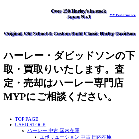
Over 150 Harley's in stock
MY Performance
Japan No.1
Original, Old School & Custom Build Classic Harley Davidson
ハーレー・ダビッドソンの下
取・買取りいたします。査
定・売却はハーレー専門店
MYPにご相談ください。
TOP PAGE
USED STOCK
ハーレー 中古 国内在庫
エボリューション 中古 国内在庫