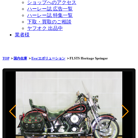
ショップへのアクセス
ハーレー誌 広告一覧
ハーレー誌 特集一覧
下取・買取のご相談
ヤフオク 出品中
業者様
TOP
＞
国内在庫
＞
Evo/エボリューション
＞FLSTS Heritage Springer