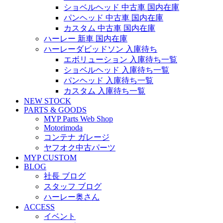
ショベルヘッド 中古車 国内在庫
パンヘッド 中古車 国内在庫
カスタム 中古車 国内在庫
ハーレー 新車 国内在庫
ハーレーダビッドソン 入庫待ち
エボリューション 入庫待ち一覧
ショベルヘッド 入庫待ち一覧
パンヘッド 入庫待ち一覧
カスタム 入庫待ち一覧
NEW STOCK
PARTS & GOODS
MYP Parts Web Shop
Motorimoda
コンテナ ガレージ
ヤフオク中古パーツ
MYP CUSTOM
BLOG
社長 ブログ
スタッフ ブログ
ハーレー奥さん
ACCESS
イベント