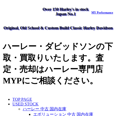
Over 150 Harley's in stock
MY Performance
Japan No.1
Original, Old School & Custom Build Classic Harley Davidson
ハーレー・ダビッドソンの下
取・買取りいたします。査
定・売却はハーレー専門店
MYPにご相談ください。
TOP PAGE
USED STOCK
ハーレー 中古 国内在庫
エボリューション 中古 国内在庫