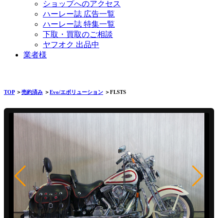
ショップへのアクセス
ハーレー誌 広告一覧
ハーレー誌 特集一覧
下取・買取のご相談
ヤフオク 出品中
業者様
TOP
＞
売約済み
＞
Evo/エボリューション
＞FLSTS