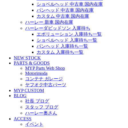
ショベルヘッド 中古車 国内在庫
パンヘッド 中古車 国内在庫
カスタム 中古車 国内在庫
ハーレー 新車 国内在庫
ハーレーダビッドソン 入庫待ち
エボリューション 入庫待ち一覧
ショベルヘッド 入庫待ち一覧
パンヘッド 入庫待ち一覧
カスタム 入庫待ち一覧
NEW STOCK
PARTS & GOODS
MYP Parts Web Shop
Motorimoda
コンテナ ガレージ
ヤフオク中古パーツ
MYP CUSTOM
BLOG
社長 ブログ
スタッフ ブログ
ハーレー奥さん
ACCESS
イベント