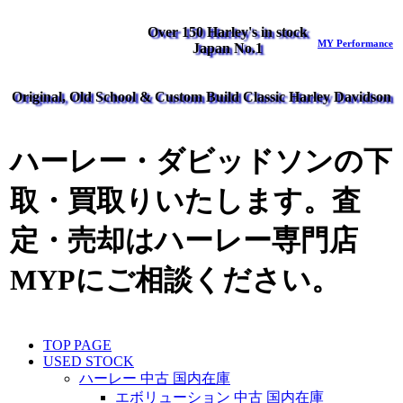
Over 150 Harley's in stock
MY Performance
Japan No.1
Original, Old School & Custom Build Classic Harley Davidson
ハーレー・ダビッドソンの下
取・買取りいたします。査
定・売却はハーレー専門店
MYPにご相談ください。
TOP PAGE
USED STOCK
ハーレー 中古 国内在庫
エボリューション 中古 国内在庫