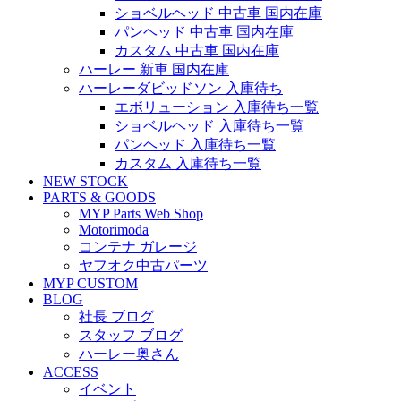
ショベルヘッド 中古車 国内在庫
パンヘッド 中古車 国内在庫
カスタム 中古車 国内在庫
ハーレー 新車 国内在庫
ハーレーダビッドソン 入庫待ち
エボリューション 入庫待ち一覧
ショベルヘッド 入庫待ち一覧
パンヘッド 入庫待ち一覧
カスタム 入庫待ち一覧
NEW STOCK
PARTS & GOODS
MYP Parts Web Shop
Motorimoda
コンテナ ガレージ
ヤフオク中古パーツ
MYP CUSTOM
BLOG
社長 ブログ
スタッフ ブログ
ハーレー奥さん
ACCESS
イベント