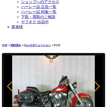
ショップへのアクセス
ハーレー誌 広告一覧
ハーレー誌 特集一覧
下取・買取のご相談
ヤフオク 出品中
業者様
TOP
＞
売約済み
＞
Evo/エボリューション
＞FLST