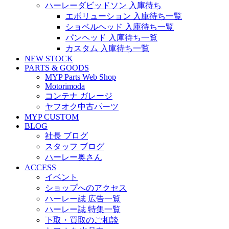
ハーレーダビッドソン 入庫待ち
エボリューション 入庫待ち一覧
ショベルヘッド 入庫待ち一覧
パンヘッド 入庫待ち一覧
カスタム 入庫待ち一覧
NEW STOCK
PARTS & GOODS
MYP Parts Web Shop
Motorimoda
コンテナ ガレージ
ヤフオク中古パーツ
MYP CUSTOM
BLOG
社長 ブログ
スタッフ ブログ
ハーレー奥さん
ACCESS
イベント
ショップへのアクセス
ハーレー誌 広告一覧
ハーレー誌 特集一覧
下取・買取のご相談