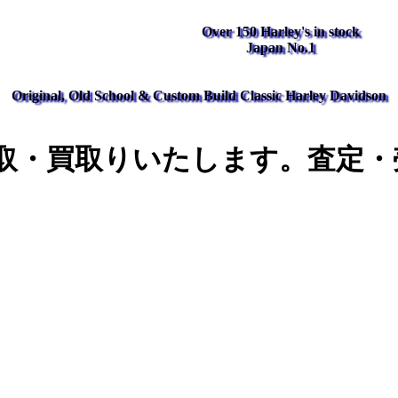
Over 150 Harley's in stock
Japan No.1
Original, Old School & Custom Build Classic Harley Davidson
取・買取りいたします。査定・