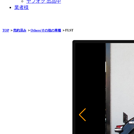
ヤフオク 出品中
業者様
TOP
＞
売約済み
＞
Others/その他の車種
＞FLST