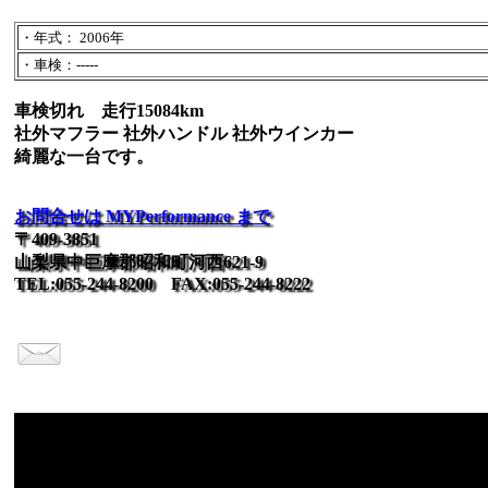
・年式： 2006年
・車検：-----
車検切れ 走行15084km
社外マフラー 社外ハンドル 社外ウインカー
綺麗な一台です。
お問合せは MYPerformance まで
〒409-3851
山梨県中巨摩郡昭和町河西621-9
TEL:055-244-8200 FAX:055-244-8222