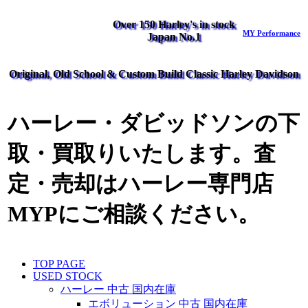
Over 150 Harley's in stock
MY Performance
Japan No.1
Original, Old School & Custom Build Classic Harley Davidson
ハーレー・ダビッドソンの下
取・買取りいたします。査
定・売却はハーレー専門店
MYPにご相談ください。
TOP PAGE
USED STOCK
ハーレー 中古 国内在庫
エボリューション 中古 国内在庫