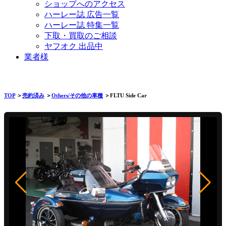
ショップへのアクセス
ハーレー誌 広告一覧
ハーレー誌 特集一覧
下取・買取のご相談
ヤフオク 出品中
業者様
TOP
＞
売約済み
＞
Others/その他の車種
＞FLTU Side Car