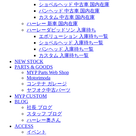
ショベルヘッド 中古車 国内在庫
パンヘッド 中古車 国内在庫
カスタム 中古車 国内在庫
ハーレー 新車 国内在庫
ハーレーダビッドソン 入庫待ち
エボリューション 入庫待ち一覧
ショベルヘッド 入庫待ち一覧
パンヘッド 入庫待ち一覧
カスタム 入庫待ち一覧
NEW STOCK
PARTS & GOODS
MYP Parts Web Shop
Motorimoda
コンテナ ガレージ
ヤフオク中古パーツ
MYP CUSTOM
BLOG
社長 ブログ
スタッフ ブログ
ハーレー奥さん
ACCESS
イベント