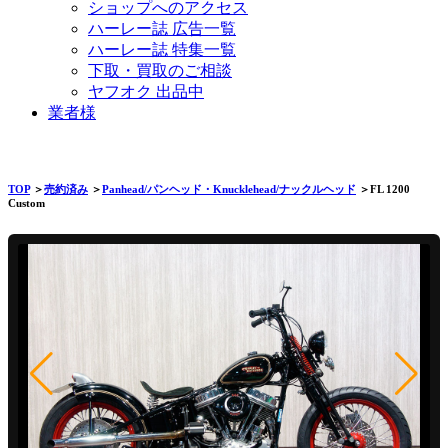
ショップへのアクセス
ハーレー誌 広告一覧
ハーレー誌 特集一覧
下取・買取のご相談
ヤフオク 出品中
業者様
TOP
＞
売約済み
＞
Panhead/パンヘッド・Knucklehead/ナックルヘッド
＞FL 1200
Custom