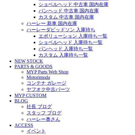
ショベルヘッド 中古車 国内在庫
パンヘッド 中古車 国内在庫
カスタム 中古車 国内在庫
ハーレー 新車 国内在庫
ハーレーダビッドソン 入庫待ち
エボリューション 入庫待ち一覧
ショベルヘッド 入庫待ち一覧
パンヘッド 入庫待ち一覧
カスタム 入庫待ち一覧
NEW STOCK
PARTS & GOODS
MYP Parts Web Shop
Motorimoda
コンテナ ガレージ
ヤフオク中古パーツ
MYP CUSTOM
BLOG
社長 ブログ
スタッフ ブログ
ハーレー奥さん
ACCESS
イベント