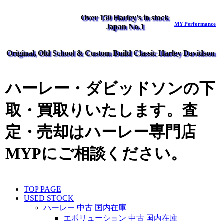
Over 150 Harley's in stock
MY Performance
Japan No.1
Original, Old School & Custom Build Classic Harley Davidson
ハーレー・ダビッドソンの下
取・買取りいたします。査
定・売却はハーレー専門店
MYPにご相談ください。
TOP PAGE
USED STOCK
ハーレー 中古 国内在庫
エボリューション 中古 国内在庫