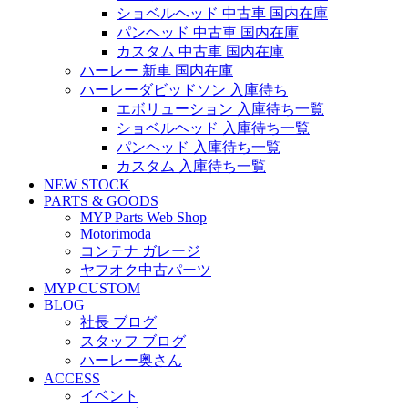
ショベルヘッド 中古車 国内在庫
パンヘッド 中古車 国内在庫
カスタム 中古車 国内在庫
ハーレー 新車 国内在庫
ハーレーダビッドソン 入庫待ち
エボリューション 入庫待ち一覧
ショベルヘッド 入庫待ち一覧
パンヘッド 入庫待ち一覧
カスタム 入庫待ち一覧
NEW STOCK
PARTS & GOODS
MYP Parts Web Shop
Motorimoda
コンテナ ガレージ
ヤフオク中古パーツ
MYP CUSTOM
BLOG
社長 ブログ
スタッフ ブログ
ハーレー奥さん
ACCESS
イベント