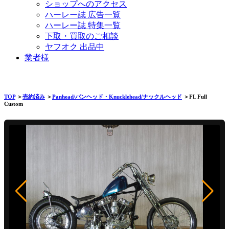
ショップへのアクセス
ハーレー誌 広告一覧
ハーレー誌 特集一覧
下取・買取のご相談
ヤフオク 出品中
業者様
TOP
＞
売約済み
＞
Panhead/パンヘッド・Knucklehead/ナックルヘッド
＞FL Full
Custom