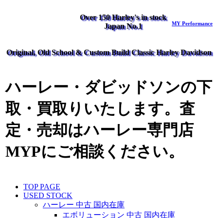
Over 150 Harley's in stock
MY Performance
Japan No.1
Original, Old School & Custom Build Classic Harley Davidson
ハーレー・ダビッドソンの下
取・買取りいたします。査
定・売却はハーレー専門店
MYPにご相談ください。
TOP PAGE
USED STOCK
ハーレー 中古 国内在庫
エボリューション 中古 国内在庫