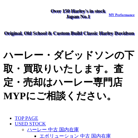
Over 150 Harley's in stock
MY Performance
Japan No.1
Original, Old School & Custom Build Classic Harley Davidson
ハーレー・ダビッドソンの下
取・買取りいたします。査
定・売却はハーレー専門店
MYPにご相談ください。
TOP PAGE
USED STOCK
ハーレー 中古 国内在庫
エボリューション 中古 国内在庫