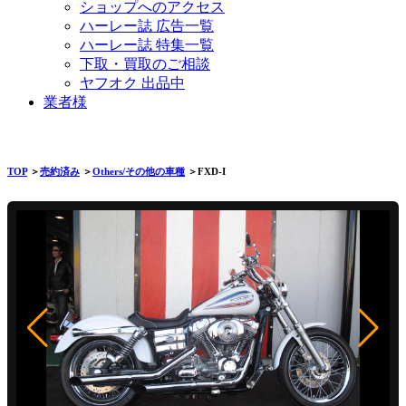
ショップへのアクセス
ハーレー誌 広告一覧
ハーレー誌 特集一覧
下取・買取のご相談
ヤフオク 出品中
業者様
TOP
＞
売約済み
＞
Others/その他の車種
＞FXD-I