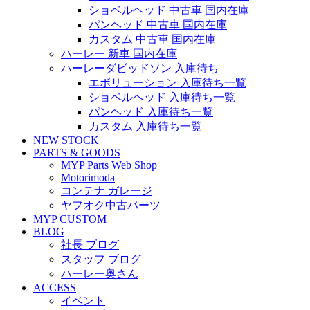
ショベルヘッド 中古車 国内在庫
パンヘッド 中古車 国内在庫
カスタム 中古車 国内在庫
ハーレー 新車 国内在庫
ハーレーダビッドソン 入庫待ち
エボリューション 入庫待ち一覧
ショベルヘッド 入庫待ち一覧
パンヘッド 入庫待ち一覧
カスタム 入庫待ち一覧
NEW STOCK
PARTS & GOODS
MYP Parts Web Shop
Motorimoda
コンテナ ガレージ
ヤフオク中古パーツ
MYP CUSTOM
BLOG
社長 ブログ
スタッフ ブログ
ハーレー奥さん
ACCESS
イベント