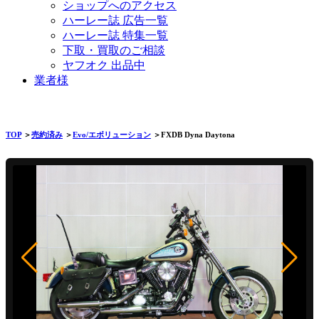
ショップへのアクセス
ハーレー誌 広告一覧
ハーレー誌 特集一覧
下取・買取のご相談
ヤフオク 出品中
業者様
TOP
＞
売約済み
＞
Evo/エボリューション
＞FXDB Dyna Daytona