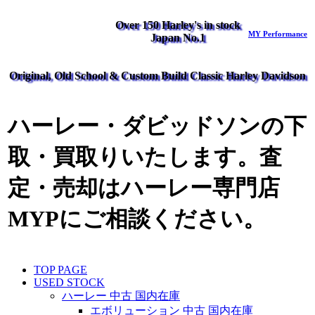
Over 150 Harley's in stock
MY Performance
Japan No.1
Original, Old School & Custom Build Classic Harley Davidson
ハーレー・ダビッドソンの下
取・買取りいたします。査
定・売却はハーレー専門店
MYPにご相談ください。
TOP PAGE
USED STOCK
ハーレー 中古 国内在庫
エボリューション 中古 国内在庫