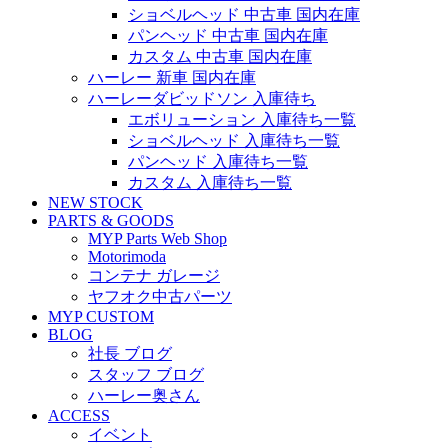
ショベルヘッド 中古車 国内在庫
パンヘッド 中古車 国内在庫
カスタム 中古車 国内在庫
ハーレー 新車 国内在庫
ハーレーダビッドソン 入庫待ち
エボリューション 入庫待ち一覧
ショベルヘッド 入庫待ち一覧
パンヘッド 入庫待ち一覧
カスタム 入庫待ち一覧
NEW STOCK
PARTS & GOODS
MYP Parts Web Shop
Motorimoda
コンテナ ガレージ
ヤフオク中古パーツ
MYP CUSTOM
BLOG
社長 ブログ
スタッフ ブログ
ハーレー奥さん
ACCESS
イベント