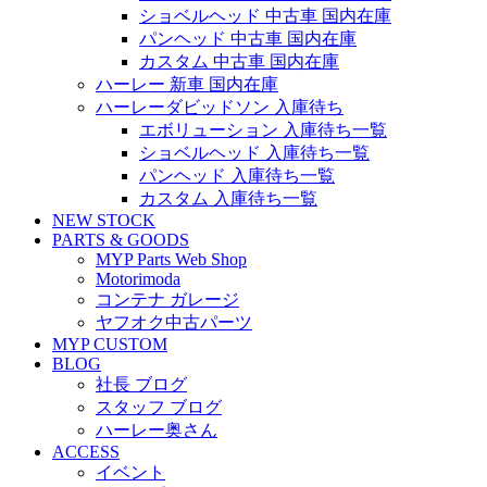
ショベルヘッド 中古車 国内在庫
パンヘッド 中古車 国内在庫
カスタム 中古車 国内在庫
ハーレー 新車 国内在庫
ハーレーダビッドソン 入庫待ち
エボリューション 入庫待ち一覧
ショベルヘッド 入庫待ち一覧
パンヘッド 入庫待ち一覧
カスタム 入庫待ち一覧
NEW STOCK
PARTS & GOODS
MYP Parts Web Shop
Motorimoda
コンテナ ガレージ
ヤフオク中古パーツ
MYP CUSTOM
BLOG
社長 ブログ
スタッフ ブログ
ハーレー奥さん
ACCESS
イベント