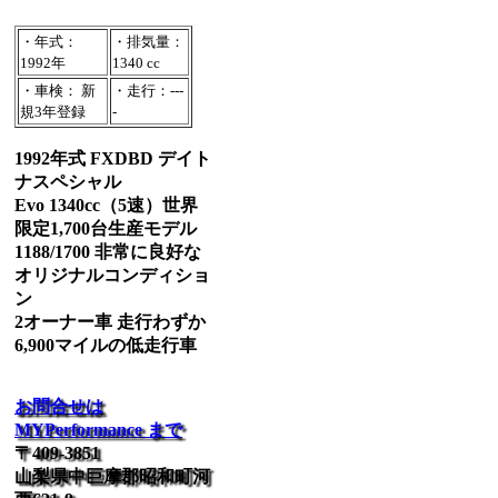
・年式：
・排気量：
1992年
1340 cc
・車検： 新
・走行：---
規3年登録
-
1992年式 FXDBD デイト
ナスペシャル
Evo 1340cc（5速）世界
限定1,700台生産モデル
1188/1700 非常に良好な
オリジナルコンディショ
ン
2オーナー車 走行わずか
6,900マイルの低走行車
お問合せは
MYPerformance まで
〒409-3851
山梨県中巨摩郡昭和町河