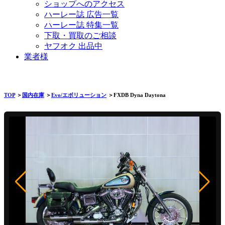
ショップへのアクセス
ハーレー誌 広告一覧
ハーレー誌 特集一覧
下取・買取のご相談
ヤフオク 出品中
業者様
TOP
＞
国内在庫
＞
Evo/エボリューション
＞FXDB Dyna Daytona