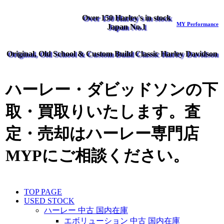
Over 150 Harley's in stock
MY Performance
Japan No.1
Original, Old School & Custom Build Classic Harley Davidson
ハーレー・ダビッドソンの下
取・買取りいたします。査
定・売却はハーレー専門店
MYPにご相談ください。
TOP PAGE
USED STOCK
ハーレー 中古 国内在庫
エボリューション 中古 国内在庫