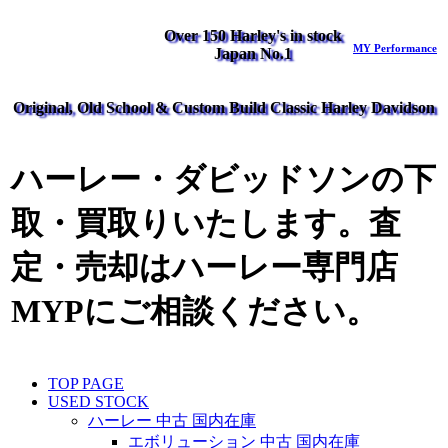
Over 150 Harley's in stock
MY Performance
Japan No.1
Original, Old School & Custom Build Classic Harley Davidson
ハーレー・ダビッドソンの下
取・買取りいたします。査
定・売却はハーレー専門店
MYPにご相談ください。
TOP PAGE
USED STOCK
ハーレー 中古 国内在庫
エボリューション 中古 国内在庫