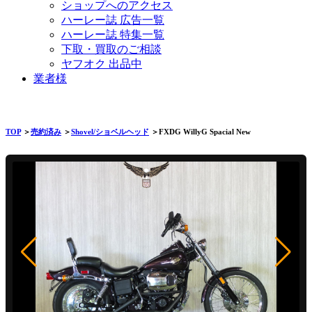
ショップへのアクセス
ハーレー誌 広告一覧
ハーレー誌 特集一覧
下取・買取のご相談
ヤフオク 出品中
業者様
TOP
＞
売約済み
＞
Shovel/ショベルヘッド
＞FXDG WillyG Spacial New