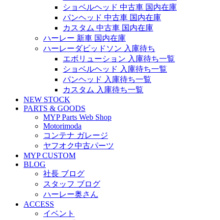
ショベルヘッド 中古車 国内在庫
パンヘッド 中古車 国内在庫
カスタム 中古車 国内在庫
ハーレー 新車 国内在庫
ハーレーダビッドソン 入庫待ち
エボリューション 入庫待ち一覧
ショベルヘッド 入庫待ち一覧
パンヘッド 入庫待ち一覧
カスタム 入庫待ち一覧
NEW STOCK
PARTS & GOODS
MYP Parts Web Shop
Motorimoda
コンテナ ガレージ
ヤフオク中古パーツ
MYP CUSTOM
BLOG
社長 ブログ
スタッフ ブログ
ハーレー奥さん
ACCESS
イベント