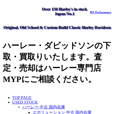
Over 150 Harley's in stock
MY Performance
Japan No.1
Original, Old School & Custom Build Classic Harley Davidson
ハーレー・ダビッドソンの下
取・買取りいたします。査
定・売却はハーレー専門店
MYPにご相談ください。
TOP PAGE
USED STOCK
ハーレー 中古 国内在庫
エボリューション 中古 国内在庫