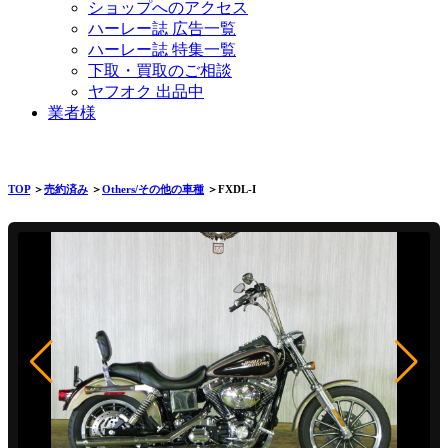
ショップへのアクセス
ハーレー誌 広告一覧
ハーレー誌 特集一覧
下取・買取のご相談
ヤフオク 出品中
業者様
TOP
＞
売約済み
＞
Others/その他の車種
＞FXDL-I