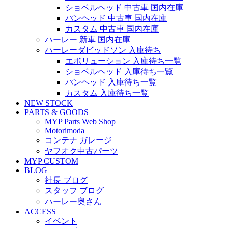
ショベルヘッド 中古車 国内在庫
パンヘッド 中古車 国内在庫
カスタム 中古車 国内在庫
ハーレー 新車 国内在庫
ハーレーダビッドソン 入庫待ち
エボリューション 入庫待ち一覧
ショベルヘッド 入庫待ち一覧
パンヘッド 入庫待ち一覧
カスタム 入庫待ち一覧
NEW STOCK
PARTS & GOODS
MYP Parts Web Shop
Motorimoda
コンテナ ガレージ
ヤフオク中古パーツ
MYP CUSTOM
BLOG
社長 ブログ
スタッフ ブログ
ハーレー奥さん
ACCESS
イベント