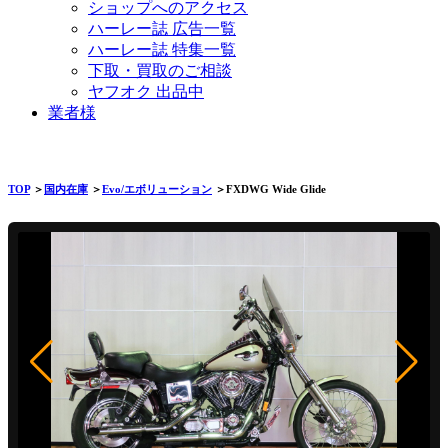
ショップへのアクセス
ハーレー誌 広告一覧
ハーレー誌 特集一覧
下取・買取のご相談
ヤフオク 出品中
業者様
TOP
＞
国内在庫
＞
Evo/エボリューション
＞FXDWG Wide Glide