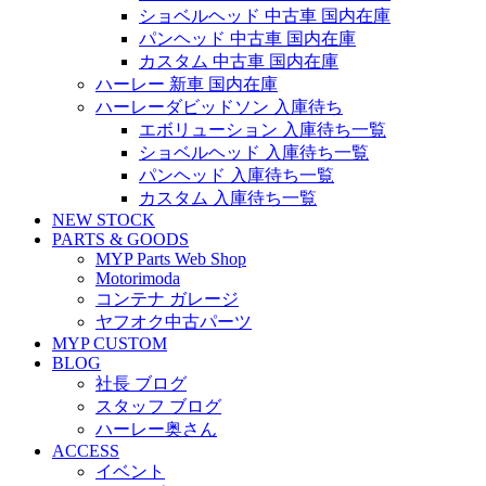
ショベルヘッド 中古車 国内在庫
パンヘッド 中古車 国内在庫
カスタム 中古車 国内在庫
ハーレー 新車 国内在庫
ハーレーダビッドソン 入庫待ち
エボリューション 入庫待ち一覧
ショベルヘッド 入庫待ち一覧
パンヘッド 入庫待ち一覧
カスタム 入庫待ち一覧
NEW STOCK
PARTS & GOODS
MYP Parts Web Shop
Motorimoda
コンテナ ガレージ
ヤフオク中古パーツ
MYP CUSTOM
BLOG
社長 ブログ
スタッフ ブログ
ハーレー奥さん
ACCESS
イベント