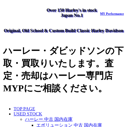
Over 150 Harley's in stock
MY Performance
Japan No.1
Original, Old School & Custom Build Classic Harley Davidson
ハーレー・ダビッドソンの下
取・買取りいたします。査
定・売却はハーレー専門店
MYPにご相談ください。
TOP PAGE
USED STOCK
ハーレー 中古 国内在庫
エボリューション 中古 国内在庫