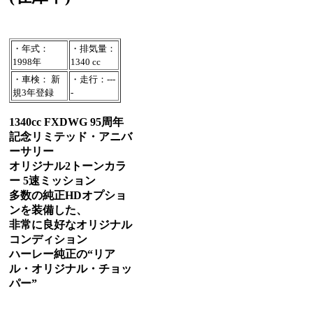
・年式：
・排気量：
1998年
1340 cc
・車検： 新
・走行：---
規3年登録
-
1340cc FXDWG 95周年
記念リミテッド・アニバ
ーサリー
オリジナル2トーンカラ
ー 5速ミッション
多数の純正HDオプショ
ンを装備した、
非常に良好なオリジナル
コンディション
ハーレー純正の“リア
ル・オリジナル・チョッ
パー”