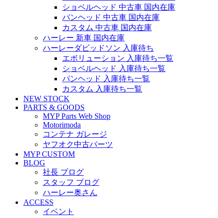
ショベルヘッド 中古車 国内在庫
パンヘッド 中古車 国内在庫
カスタム 中古車 国内在庫
ハーレー 新車 国内在庫
ハーレーダビッドソン 入庫待ち
エボリューション 入庫待ち一覧
ショベルヘッド 入庫待ち一覧
パンヘッド 入庫待ち一覧
カスタム 入庫待ち一覧
NEW STOCK
PARTS & GOODS
MYP Parts Web Shop
Motorimoda
コンテナ ガレージ
ヤフオク中古パーツ
MYP CUSTOM
BLOG
社長 ブログ
スタッフ ブログ
ハーレー奥さん
ACCESS
イベント