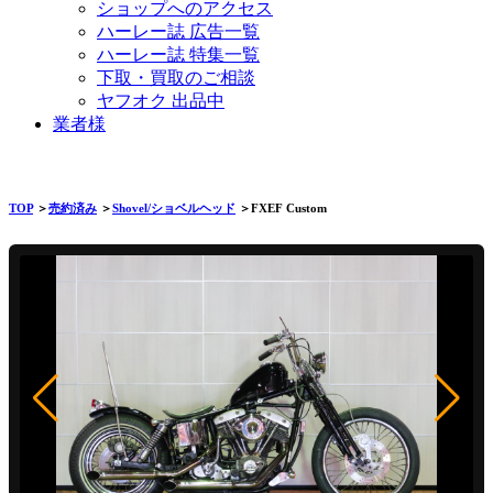
ショップへのアクセス
ハーレー誌 広告一覧
ハーレー誌 特集一覧
下取・買取のご相談
ヤフオク 出品中
業者様
TOP
＞
売約済み
＞
Shovel/ショベルヘッド
＞FXEF Custom