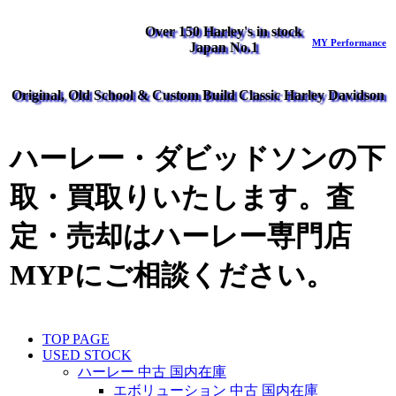
Over 150 Harley's in stock
MY Performance
Japan No.1
Original, Old School & Custom Build Classic Harley Davidson
ハーレー・ダビッドソンの下
取・買取りいたします。査
定・売却はハーレー専門店
MYPにご相談ください。
TOP PAGE
USED STOCK
ハーレー 中古 国内在庫
エボリューション 中古 国内在庫