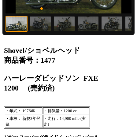
Shovel/ショベルヘッド
商品番号：1477
ハーレーダビッドソン
FXE
1200
(売約済)
・年式： 1976年
・排気量：1200 cc
・車検： 新規3年登
・走行：14,900 mile (実
録
走)