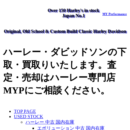
Over 150 Harley's in stock
MY Performance
Japan No.1
Original, Old School & Custom Build Classic Harley Davidson
ハーレー・ダビッドソンの下
取・買取りいたします。査
定・売却はハーレー専門店
MYPにご相談ください。
TOP PAGE
USED STOCK
ハーレー 中古 国内在庫
エボリューション 中古 国内在庫