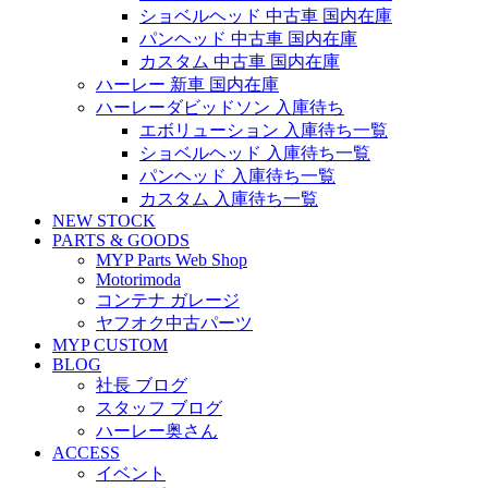
ショベルヘッド 中古車 国内在庫
パンヘッド 中古車 国内在庫
カスタム 中古車 国内在庫
ハーレー 新車 国内在庫
ハーレーダビッドソン 入庫待ち
エボリューション 入庫待ち一覧
ショベルヘッド 入庫待ち一覧
パンヘッド 入庫待ち一覧
カスタム 入庫待ち一覧
NEW STOCK
PARTS & GOODS
MYP Parts Web Shop
Motorimoda
コンテナ ガレージ
ヤフオク中古パーツ
MYP CUSTOM
BLOG
社長 ブログ
スタッフ ブログ
ハーレー奥さん
ACCESS
イベント