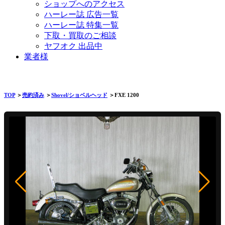
ショップへのアクセス
ハーレー誌 広告一覧
ハーレー誌 特集一覧
下取・買取のご相談
ヤフオク 出品中
業者様
TOP
＞
売約済み
＞
Shovel/ショベルヘッド
＞FXE 1200