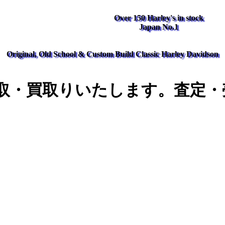
Over 150 Harley's in stock
Japan No.1
Original, Old School & Custom Build Classic Harley Davidson
取・買取りいたします。査定・