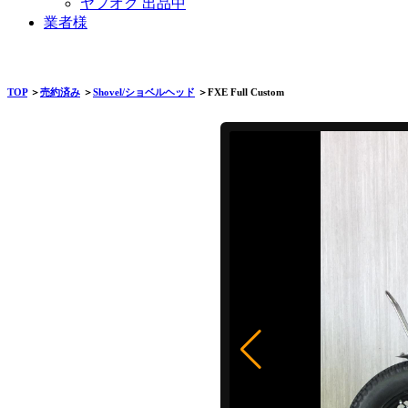
ヤフオク 出品中
業者様
TOP
＞
売約済み
＞
Shovel/ショベルヘッド
＞FXE Full Custom