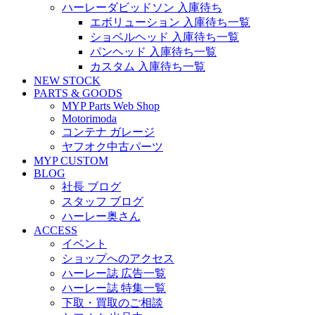
ハーレーダビッドソン 入庫待ち
エボリューション 入庫待ち一覧
ショベルヘッド 入庫待ち一覧
パンヘッド 入庫待ち一覧
カスタム 入庫待ち一覧
NEW STOCK
PARTS & GOODS
MYP Parts Web Shop
Motorimoda
コンテナ ガレージ
ヤフオク中古パーツ
MYP CUSTOM
BLOG
社長 ブログ
スタッフ ブログ
ハーレー奥さん
ACCESS
イベント
ショップへのアクセス
ハーレー誌 広告一覧
ハーレー誌 特集一覧
下取・買取のご相談