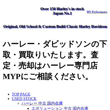
Over 150 Harley's in stock
MY Performance
Japan No.1
Original, Old School & Custom Build Classic Harley Davidson
ハーレー・ダビッドソンの下
取・買取りいたします。査
定・売却はハーレー専門店
MYPにご相談ください。
TOP PAGE
USED STOCK
ハーレー 中古 国内在庫
エボリューション 中古 国内在庫