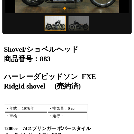
Shovel/ショベルヘッド
商品番号：883
ハーレーダビッドソン
FXE
Ridgid shovel
(売約済)
・年式： 1976年
・排気量：0 cc
・車検：-----
・走行：----
1200cc 74スプリンガー ボバースタイル