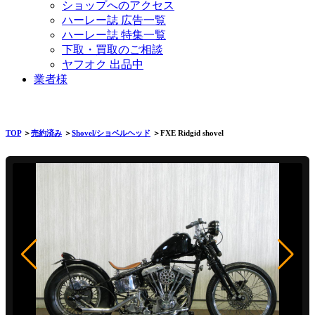
ショップへのアクセス
ハーレー誌 広告一覧
ハーレー誌 特集一覧
下取・買取のご相談
ヤフオク 出品中
業者様
TOP
＞
売約済み
＞
Shovel/ショベルヘッド
＞FXE Ridgid shovel