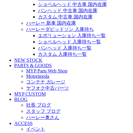
ショベルヘッド 中古車 国内在庫
パンヘッド 中古車 国内在庫
カスタム 中古車 国内在庫
ハーレー 新車 国内在庫
ハーレーダビッドソン 入庫待ち
エボリューション 入庫待ち一覧
ショベルヘッド 入庫待ち一覧
パンヘッド 入庫待ち一覧
カスタム 入庫待ち一覧
NEW STOCK
PARTS & GOODS
MYP Parts Web Shop
Motorimoda
コンテナ ガレージ
ヤフオク中古パーツ
MYP CUSTOM
BLOG
社長 ブログ
スタッフ ブログ
ハーレー奥さん
ACCESS
イベント