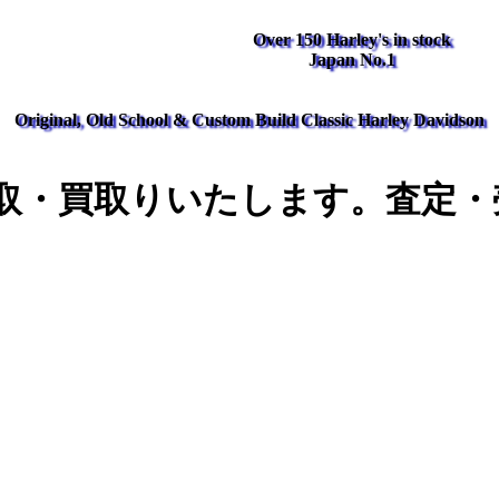
Over 150 Harley's in stock
Japan No.1
Original, Old School & Custom Build Classic Harley Davidson
取・買取りいたします。査定・