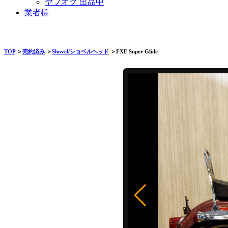
ヤフオク 出品中
業者様
TOP
＞
売約済み
＞
Shovel/ショベルヘッド
＞FXE Super Glide