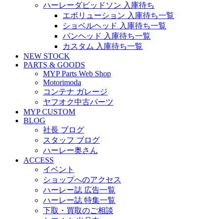
ハーレーダビッドソン 入庫待ち
エボリューション 入庫待ち一覧
ショベルヘッド 入庫待ち一覧
パンヘッド 入庫待ち一覧
カスタム 入庫待ち一覧
NEW STOCK
PARTS & GOODS
MYP Parts Web Shop
Motorimoda
コンテナ ガレージ
ヤフオク中古パーツ
MYP CUSTOM
BLOG
社長 ブログ
スタッフ ブログ
ハーレー奥さん
ACCESS
イベント
ショップへのアクセス
ハーレー誌 広告一覧
ハーレー誌 特集一覧
下取・買取のご相談