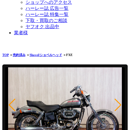
ショップへのアクセス
ハーレー誌 広告一覧
ハーレー誌 特集一覧
下取・買取のご相談
ヤフオク 出品中
業者様
TOP
＞
売約済み
＞
Shovel/ショベルヘッド
＞FXE