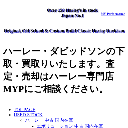
Over 150 Harley's in stock
MY Performance
Japan No.1
Original, Old School & Custom Build Classic Harley Davidson
ハーレー・ダビッドソンの下
取・買取りいたします。査
定・売却はハーレー専門店
MYPにご相談ください。
TOP PAGE
USED STOCK
ハーレー 中古 国内在庫
エボリューション 中古 国内在庫