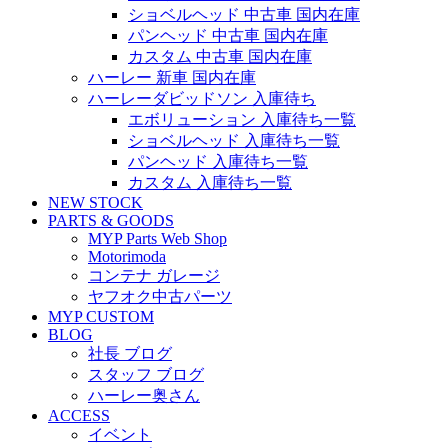
ショベルヘッド 中古車 国内在庫
パンヘッド 中古車 国内在庫
カスタム 中古車 国内在庫
ハーレー 新車 国内在庫
ハーレーダビッドソン 入庫待ち
エボリューション 入庫待ち一覧
ショベルヘッド 入庫待ち一覧
パンヘッド 入庫待ち一覧
カスタム 入庫待ち一覧
NEW STOCK
PARTS & GOODS
MYP Parts Web Shop
Motorimoda
コンテナ ガレージ
ヤフオク中古パーツ
MYP CUSTOM
BLOG
社長 ブログ
スタッフ ブログ
ハーレー奥さん
ACCESS
イベント