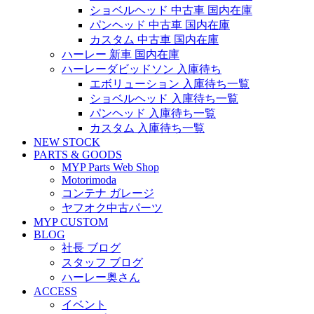
ショベルヘッド 中古車 国内在庫
パンヘッド 中古車 国内在庫
カスタム 中古車 国内在庫
ハーレー 新車 国内在庫
ハーレーダビッドソン 入庫待ち
エボリューション 入庫待ち一覧
ショベルヘッド 入庫待ち一覧
パンヘッド 入庫待ち一覧
カスタム 入庫待ち一覧
NEW STOCK
PARTS & GOODS
MYP Parts Web Shop
Motorimoda
コンテナ ガレージ
ヤフオク中古パーツ
MYP CUSTOM
BLOG
社長 ブログ
スタッフ ブログ
ハーレー奥さん
ACCESS
イベント