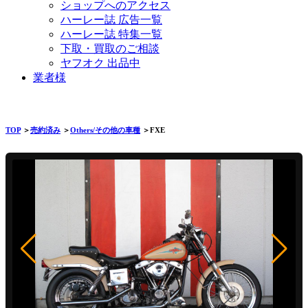
ショップへのアクセス
ハーレー誌 広告一覧
ハーレー誌 特集一覧
下取・買取のご相談
ヤフオク 出品中
業者様
TOP
＞
売約済み
＞
Others/その他の車種
＞FXE