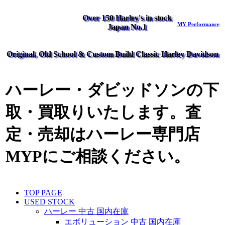
Over 150 Harley's in stock
MY Performance
Japan No.1
Original, Old School & Custom Build Classic Harley Davidson
ハーレー・ダビッドソンの下
取・買取りいたします。査
定・売却はハーレー専門店
MYPにご相談ください。
TOP PAGE
USED STOCK
ハーレー 中古 国内在庫
エボリューション 中古 国内在庫