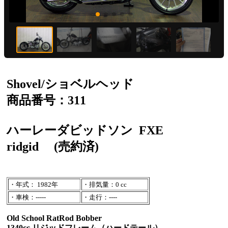
Shovel/ショベルヘッド
商品番号：311
ハーレーダビッドソン
FXE
ridgid
(売約済)
・年式： 1982年
・排気量：0 cc
・車検：-----
・走行：----
Old School RatRod Bobber
1340cc リジッドフレーム（ハードテール）