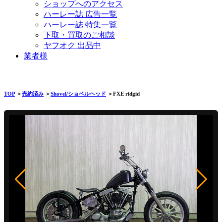
ショップへのアクセス
ハーレー誌 広告一覧
ハーレー誌 特集一覧
下取・買取のご相談
ヤフオク 出品中
業者様
TOP
＞
売約済み
＞
Shovel/ショベルヘッド
＞FXE ridgid