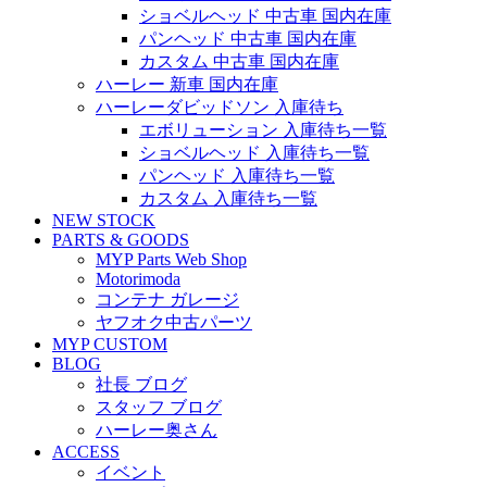
ショベルヘッド 中古車 国内在庫
パンヘッド 中古車 国内在庫
カスタム 中古車 国内在庫
ハーレー 新車 国内在庫
ハーレーダビッドソン 入庫待ち
エボリューション 入庫待ち一覧
ショベルヘッド 入庫待ち一覧
パンヘッド 入庫待ち一覧
カスタム 入庫待ち一覧
NEW STOCK
PARTS & GOODS
MYP Parts Web Shop
Motorimoda
コンテナ ガレージ
ヤフオク中古パーツ
MYP CUSTOM
BLOG
社長 ブログ
スタッフ ブログ
ハーレー奥さん
ACCESS
イベント