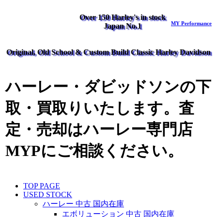
Over 150 Harley's in stock
MY Performance
Japan No.1
Original, Old School & Custom Build Classic Harley Davidson
ハーレー・ダビッドソンの下
取・買取りいたします。査
定・売却はハーレー専門店
MYPにご相談ください。
TOP PAGE
USED STOCK
ハーレー 中古 国内在庫
エボリューション 中古 国内在庫