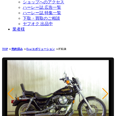
ショップへのアクセス
ハーレー誌 広告一覧
ハーレー誌 特集一覧
下取・買取のご相談
ヤフオク 出品中
業者様
TOP
＞
売約済み
＞
Evo/エボリューション
＞FXLR