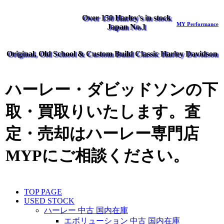
Over 150 Harley's in stock
MY Performance
Japan No.1
Original, Old School & Custom Build Classic Harley Davidson
ハーレー・ダビッドソンの下
取・買取りいたします。査
定・売却はハーレー専門店
MYPにご相談ください。
TOP PAGE
USED STOCK
ハーレー 中古 国内在庫
エボリューション 中古 国内在庫