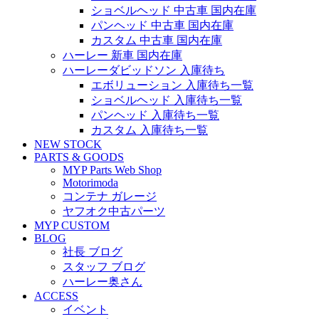
ショベルヘッド 中古車 国内在庫
パンヘッド 中古車 国内在庫
カスタム 中古車 国内在庫
ハーレー 新車 国内在庫
ハーレーダビッドソン 入庫待ち
エボリューション 入庫待ち一覧
ショベルヘッド 入庫待ち一覧
パンヘッド 入庫待ち一覧
カスタム 入庫待ち一覧
NEW STOCK
PARTS & GOODS
MYP Parts Web Shop
Motorimoda
コンテナ ガレージ
ヤフオク中古パーツ
MYP CUSTOM
BLOG
社長 ブログ
スタッフ ブログ
ハーレー奥さん
ACCESS
イベント