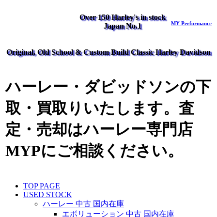
Over 150 Harley's in stock
MY Performance
Japan No.1
Original, Old School & Custom Build Classic Harley Davidson
ハーレー・ダビッドソンの下
取・買取りいたします。査
定・売却はハーレー専門店
MYPにご相談ください。
TOP PAGE
USED STOCK
ハーレー 中古 国内在庫
エボリューション 中古 国内在庫