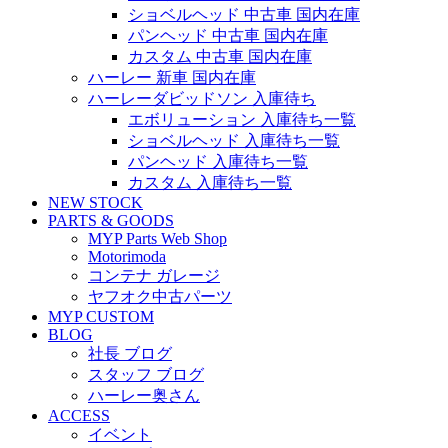
ショベルヘッド 中古車 国内在庫
パンヘッド 中古車 国内在庫
カスタム 中古車 国内在庫
ハーレー 新車 国内在庫
ハーレーダビッドソン 入庫待ち
エボリューション 入庫待ち一覧
ショベルヘッド 入庫待ち一覧
パンヘッド 入庫待ち一覧
カスタム 入庫待ち一覧
NEW STOCK
PARTS & GOODS
MYP Parts Web Shop
Motorimoda
コンテナ ガレージ
ヤフオク中古パーツ
MYP CUSTOM
BLOG
社長 ブログ
スタッフ ブログ
ハーレー奥さん
ACCESS
イベント