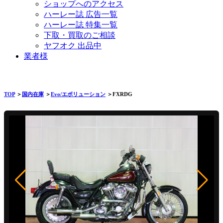
ショップへのアクセス
ハーレー誌 広告一覧
ハーレー誌 特集一覧
下取・買取のご相談
ヤフオク 出品中
業者様
TOP
＞
国内在庫
＞
Evo/エボリューション
＞FXRDG