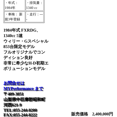
・年式：
・排気量：
1984年
1340 cc
・車検： 新
・走行：---
規3年登録
-
1984年式 FXRDG、
1340cc 5速
ウィリー・Gスペシャル
853台限定モデル
フルオリジナルでコン
ディション良好
非常に希少なH-D初期エ
ボリューションモデル
お問合せは
MYPerformance まで
〒409-3851
山梨県中巨摩郡昭和町
河西621-9
TEL:055-244-8200
販売価格 2,400,000円
FAX:055-244-8222