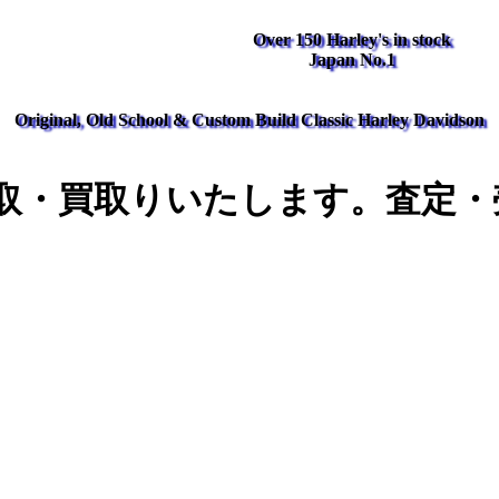
Over 150 Harley's in stock
Japan No.1
Original, Old School & Custom Build Classic Harley Davidson
取・買取りいたします。査定・