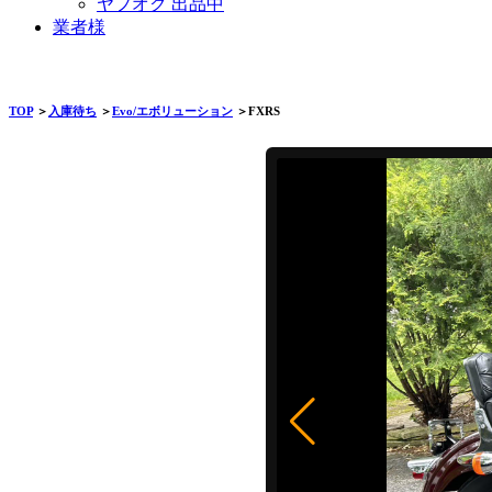
ヤフオク 出品中
業者様
TOP
＞
入庫待ち
＞
Evo/エボリューション
＞FXRS