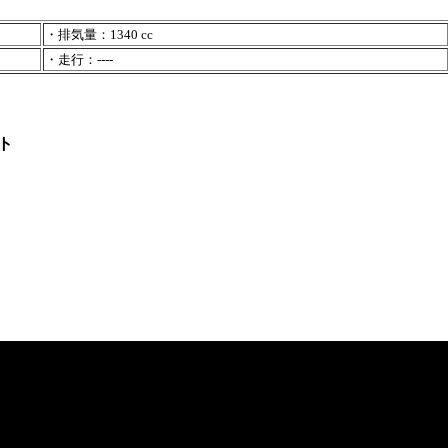
・排気量：1340 cc
・走行：----
ト