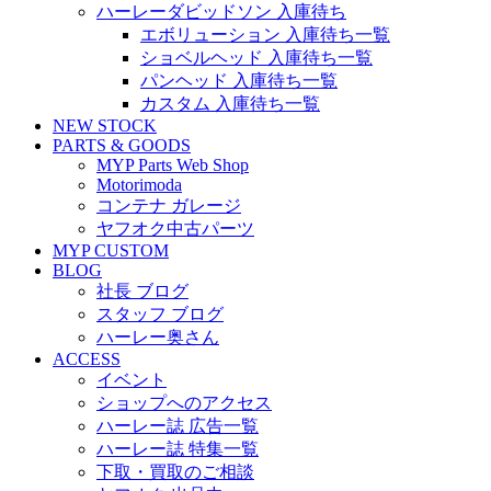
ハーレーダビッドソン 入庫待ち
エボリューション 入庫待ち一覧
ショベルヘッド 入庫待ち一覧
パンヘッド 入庫待ち一覧
カスタム 入庫待ち一覧
NEW STOCK
PARTS & GOODS
MYP Parts Web Shop
Motorimoda
コンテナ ガレージ
ヤフオク中古パーツ
MYP CUSTOM
BLOG
社長 ブログ
スタッフ ブログ
ハーレー奥さん
ACCESS
イベント
ショップへのアクセス
ハーレー誌 広告一覧
ハーレー誌 特集一覧
下取・買取のご相談