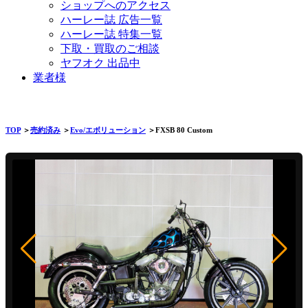
ショップへのアクセス
ハーレー誌 広告一覧
ハーレー誌 特集一覧
下取・買取のご相談
ヤフオク 出品中
業者様
TOP
＞
売約済み
＞
Evo/エボリューション
＞FXSB 80 Custom