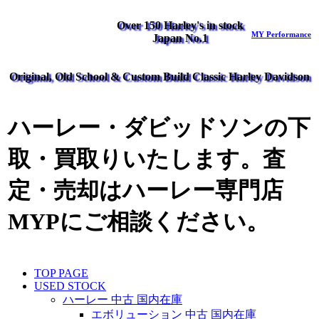
Over 150 Harley's in stock
MY Performance
Japan No.1
Original, Old School & Custom Build Classic Harley Davidson
ハーレー・ダビッドソンの下
取・買取りいたします。査
定・売却はハーレー専門店
MYPにご相談ください。
TOP PAGE
USED STOCK
ハーレー 中古 国内在庫
エボリューション 中古 国内在庫