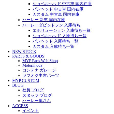
ショベルヘッド 中古車 国内在庫
パンヘッド 中古車 国内在庫
カスタム 中古車 国内在庫
ハーレー 新車 国内在庫
ハーレーダビッドソン 入庫待ち
エボリューション 入庫待ち一覧
ショベルヘッド 入庫待ち一覧
パンヘッド 入庫待ち一覧
カスタム 入庫待ち一覧
NEW STOCK
PARTS & GOODS
MYP Parts Web Shop
Motorimoda
コンテナ ガレージ
ヤフオク中古パーツ
MYP CUSTOM
BLOG
社長 ブログ
スタッフ ブログ
ハーレー奥さん
ACCESS
イベント