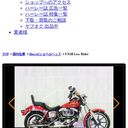
ショップへのアクセス
ハーレー誌 広告一覧
ハーレー誌 特集一覧
下取・買取のご相談
ヤフオク 出品中
業者様
TOP
＞
国内在庫
＞
Shovel/ショベルヘッド
＞FXSB Low Rider