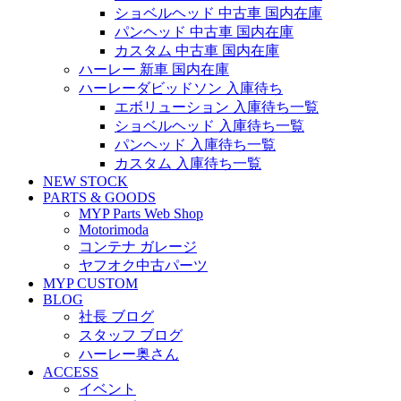
ショベルヘッド 中古車 国内在庫
パンヘッド 中古車 国内在庫
カスタム 中古車 国内在庫
ハーレー 新車 国内在庫
ハーレーダビッドソン 入庫待ち
エボリューション 入庫待ち一覧
ショベルヘッド 入庫待ち一覧
パンヘッド 入庫待ち一覧
カスタム 入庫待ち一覧
NEW STOCK
PARTS & GOODS
MYP Parts Web Shop
Motorimoda
コンテナ ガレージ
ヤフオク中古パーツ
MYP CUSTOM
BLOG
社長 ブログ
スタッフ ブログ
ハーレー奥さん
ACCESS
イベント