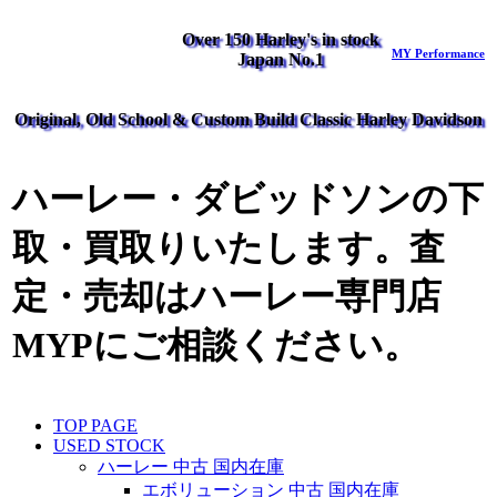
Over 150 Harley's in stock
MY Performance
Japan No.1
Original, Old School & Custom Build Classic Harley Davidson
ハーレー・ダビッドソンの下
取・買取りいたします。査
定・売却はハーレー専門店
MYPにご相談ください。
TOP PAGE
USED STOCK
ハーレー 中古 国内在庫
エボリューション 中古 国内在庫