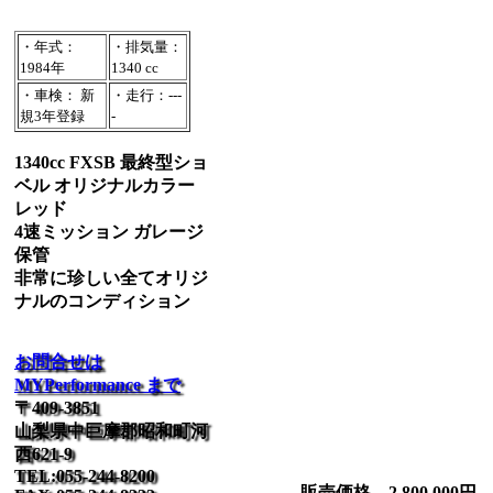
・年式：
・排気量：
1984年
1340 cc
・車検： 新
・走行：---
規3年登録
-
1340cc FXSB 最終型ショ
ベル オリジナルカラー
レッド
4速ミッション ガレージ
保管
非常に珍しい全てオリジ
ナルのコンディション
お問合せは
MYPerformance まで
〒409-3851
山梨県中巨摩郡昭和町河
西621-9
TEL:055-244-8200
販売価格 2,800,000円