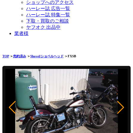
ショップへのアクセス
ハーレー誌 広告一覧
ハーレー誌 特集一覧
下取・買取のご相談
ヤフオク 出品中
業者様
TOP
＞
売約済み
＞
Shovel/ショベルヘッド
＞FXSB