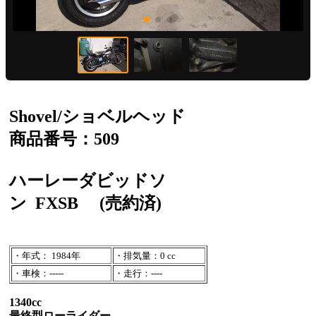
Shovel/ショベルヘッド
商品番号：509
ハーレーダビッドソ
ン
FXSB
(売約済)
・年式： 1984年
・排気量：0 cc
・車検：-----
・走行：----
1340cc
最終型ローライダー