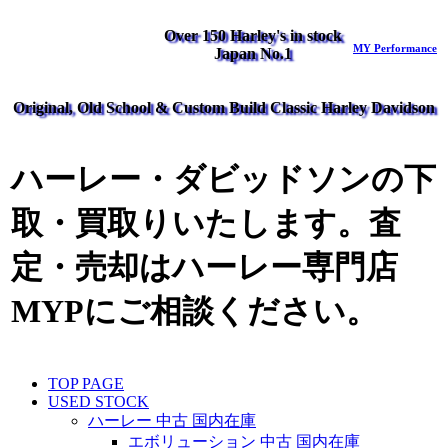
Over 150 Harley's in stock
MY Performance
Japan No.1
Original, Old School & Custom Build Classic Harley Davidson
ハーレー・ダビッドソンの下
取・買取りいたします。査
定・売却はハーレー専門店
MYPにご相談ください。
TOP PAGE
USED STOCK
ハーレー 中古 国内在庫
エボリューション 中古 国内在庫