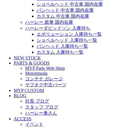
ショベルヘッド 中古車 国内在庫
パンヘッド 中古車 国内在庫
カスタム 中古車 国内在庫
ハーレー 新車 国内在庫
ハーレーダビッドソン 入庫待ち
エボリューション 入庫待ち一覧
ショベルヘッド 入庫待ち一覧
パンヘッド 入庫待ち一覧
カスタム 入庫待ち一覧
NEW STOCK
PARTS & GOODS
MYP Parts Web Shop
Motorimoda
コンテナ ガレージ
ヤフオク中古パーツ
MYP CUSTOM
BLOG
社長 ブログ
スタッフ ブログ
ハーレー奥さん
ACCESS
イベント