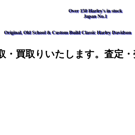
Over 150 Harley's in stock
Japan No.1
Original, Old School & Custom Build Classic Harley Davidson
取・買取りいたします。査定・