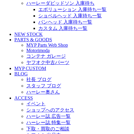
ハーレーダビッドソン 入庫待ち
エボリューション 入庫待ち一覧
ショベルヘッド 入庫待ち一覧
パンヘッド 入庫待ち一覧
カスタム 入庫待ち一覧
NEW STOCK
PARTS & GOODS
MYP Parts Web Shop
Motorimoda
コンテナ ガレージ
ヤフオク中古パーツ
MYP CUSTOM
BLOG
社長 ブログ
スタッフ ブログ
ハーレー奥さん
ACCESS
イベント
ショップへのアクセス
ハーレー誌 広告一覧
ハーレー誌 特集一覧
下取・買取のご相談