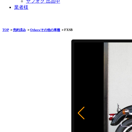
ヤフオク 出品中
業者様
TOP
＞
売約済み
＞
Others/その他の車種
＞FXSB