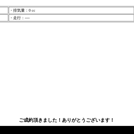
・排気量：0 cc
・走行：----
ト
ご成約頂きました！ありがとうございます！