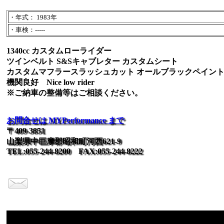
・年式： 1983年
・車検：-----
1340cc カスタムローライダー
ツインベルト S&Sキャブレター カスタムシート
カスタムマフラースラッシュカット オールブラックペイン
機関良好 Nice low rider
※ご納車の整備等はご相談ください。
お問合せは MYPerformance まで
〒409-3851
山梨県中巨摩郡昭和町河西621-9
TEL:055-244-8200 FAX:055-244-8222