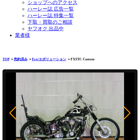
ショップへのアクセス
ハーレー誌 広告一覧
ハーレー誌 特集一覧
下取・買取のご相談
ヤフオク 出品中
業者様
TOP
＞
売約済み
＞
Evo/エボリューション
＞FXSTC Custom