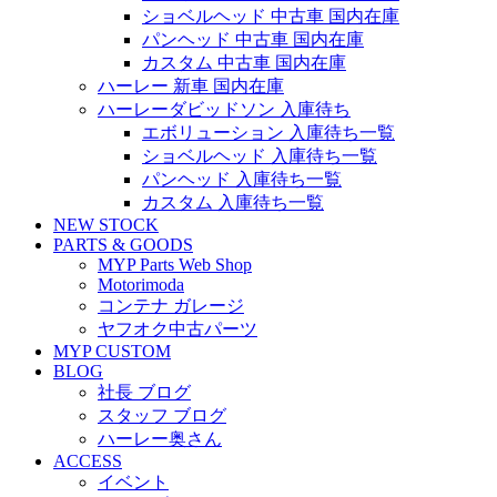
ショベルヘッド 中古車 国内在庫
パンヘッド 中古車 国内在庫
カスタム 中古車 国内在庫
ハーレー 新車 国内在庫
ハーレーダビッドソン 入庫待ち
エボリューション 入庫待ち一覧
ショベルヘッド 入庫待ち一覧
パンヘッド 入庫待ち一覧
カスタム 入庫待ち一覧
NEW STOCK
PARTS & GOODS
MYP Parts Web Shop
Motorimoda
コンテナ ガレージ
ヤフオク中古パーツ
MYP CUSTOM
BLOG
社長 ブログ
スタッフ ブログ
ハーレー奥さん
ACCESS
イベント