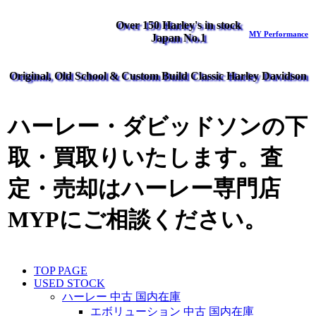
Over 150 Harley's in stock
MY Performance
Japan No.1
Original, Old School & Custom Build Classic Harley Davidson
ハーレー・ダビッドソンの下
取・買取りいたします。査
定・売却はハーレー専門店
MYPにご相談ください。
TOP PAGE
USED STOCK
ハーレー 中古 国内在庫
エボリューション 中古 国内在庫