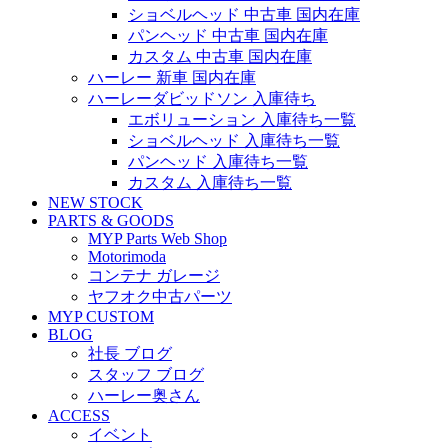
ショベルヘッド 中古車 国内在庫
パンヘッド 中古車 国内在庫
カスタム 中古車 国内在庫
ハーレー 新車 国内在庫
ハーレーダビッドソン 入庫待ち
エボリューション 入庫待ち一覧
ショベルヘッド 入庫待ち一覧
パンヘッド 入庫待ち一覧
カスタム 入庫待ち一覧
NEW STOCK
PARTS & GOODS
MYP Parts Web Shop
Motorimoda
コンテナ ガレージ
ヤフオク中古パーツ
MYP CUSTOM
BLOG
社長 ブログ
スタッフ ブログ
ハーレー奥さん
ACCESS
イベント