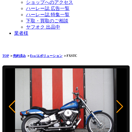
ショップへのアクセス
ハーレー誌 広告一覧
ハーレー誌 特集一覧
下取・買取のご相談
ヤフオク 出品中
業者様
TOP
＞
売約済み
＞
Evo/エボリューション
＞FXSTC