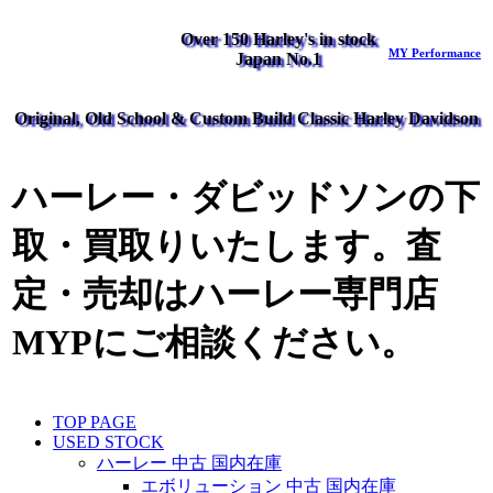
Over 150 Harley's in stock
MY Performance
Japan No.1
Original, Old School & Custom Build Classic Harley Davidson
ハーレー・ダビッドソンの下
取・買取りいたします。査
定・売却はハーレー専門店
MYPにご相談ください。
TOP PAGE
USED STOCK
ハーレー 中古 国内在庫
エボリューション 中古 国内在庫