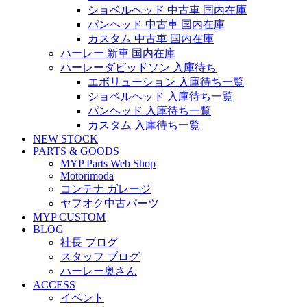
ショベルヘッド 中古車 国内在庫
パンヘッド 中古車 国内在庫
カスタム 中古車 国内在庫
ハーレー 新車 国内在庫
ハーレーダビッドソン 入庫待ち
エボリューション 入庫待ち一覧
ショベルヘッド 入庫待ち一覧
パンヘッド 入庫待ち一覧
カスタム 入庫待ち一覧
NEW STOCK
PARTS & GOODS
MYP Parts Web Shop
Motorimoda
コンテナ ガレージ
ヤフオク中古パーツ
MYP CUSTOM
BLOG
社長 ブログ
スタッフ ブログ
ハーレー奥さん
ACCESS
イベント