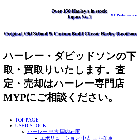
Over 150 Harley's in stock
MY Performance
Japan No.1
Original, Old School & Custom Build Classic Harley Davidson
ハーレー・ダビッドソンの下
取・買取りいたします。査
定・売却はハーレー専門店
MYPにご相談ください。
TOP PAGE
USED STOCK
ハーレー 中古 国内在庫
エボリューション 中古 国内在庫