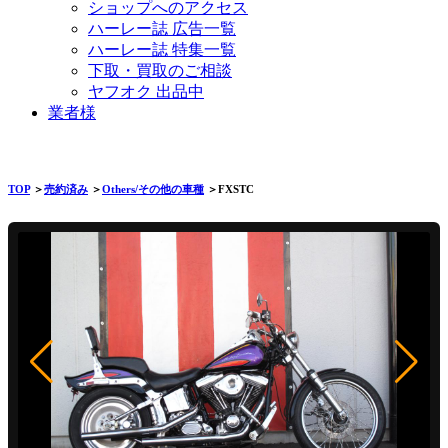
ショップへのアクセス
ハーレー誌 広告一覧
ハーレー誌 特集一覧
下取・買取のご相談
ヤフオク 出品中
業者様
TOP
＞
売約済み
＞
Others/その他の車種
＞FXSTC