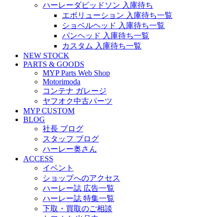
ハーレーダビッドソン 入庫待ち
エボリューション 入庫待ち一覧
ショベルヘッド 入庫待ち一覧
パンヘッド 入庫待ち一覧
カスタム 入庫待ち一覧
NEW STOCK
PARTS & GOODS
MYP Parts Web Shop
Motorimoda
コンテナ ガレージ
ヤフオク中古パーツ
MYP CUSTOM
BLOG
社長 ブログ
スタッフ ブログ
ハーレー奥さん
ACCESS
イベント
ショップへのアクセス
ハーレー誌 広告一覧
ハーレー誌 特集一覧
下取・買取のご相談