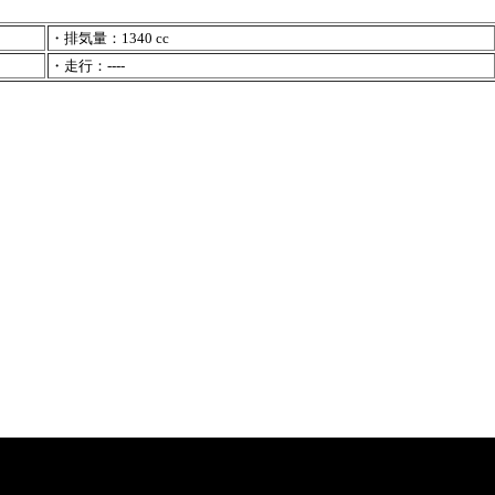
・排気量：1340 cc
・走行：----