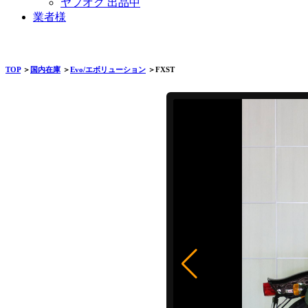
ヤフオク 出品中
業者様
TOP
＞
国内在庫
＞
Evo/エボリューション
＞FXST