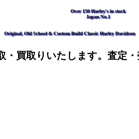
Over 150 Harley's in stock
Japan No.1
Original, Old School & Custom Build Classic Harley Davidson
取・買取りいたします。査定・