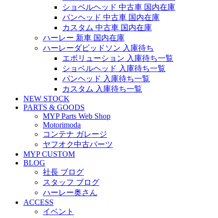
ショベルヘッド 中古車 国内在庫
パンヘッド 中古車 国内在庫
カスタム 中古車 国内在庫
ハーレー 新車 国内在庫
ハーレーダビッドソン 入庫待ち
エボリューション 入庫待ち一覧
ショベルヘッド 入庫待ち一覧
パンヘッド 入庫待ち一覧
カスタム 入庫待ち一覧
NEW STOCK
PARTS & GOODS
MYP Parts Web Shop
Motorimoda
コンテナ ガレージ
ヤフオク中古パーツ
MYP CUSTOM
BLOG
社長 ブログ
スタッフ ブログ
ハーレー奥さん
ACCESS
イベント