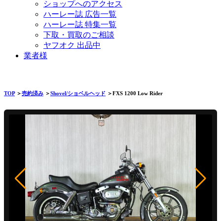
ショップへのアクセス
ハーレー誌 広告一覧
ハーレー誌 特集一覧
下取・買取のご相談
ヤフオク 出品中
業者様
TOP
＞
売約済み
＞
Shovel/ショベルヘッド
＞FXS 1200 Low Rider