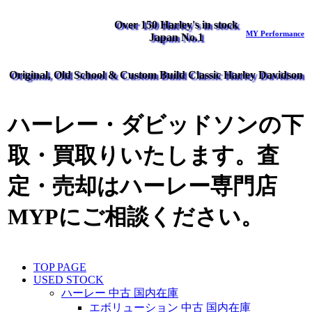
Over 150 Harley's in stock
MY Performance
Japan No.1
Original, Old School & Custom Build Classic Harley Davidson
ハーレー・ダビッドソンの下
取・買取りいたします。査
定・売却はハーレー専門店
MYPにご相談ください。
TOP PAGE
USED STOCK
ハーレー 中古 国内在庫
エボリューション 中古 国内在庫